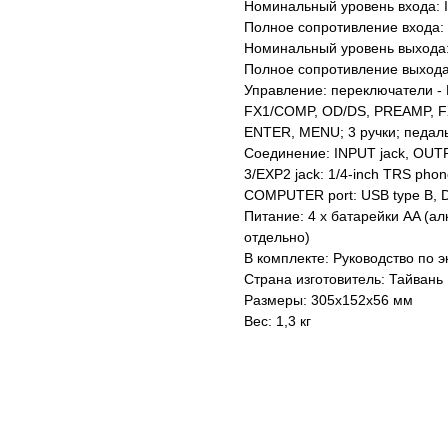
Номинальный уровень входа: I
Полное сопротивление входа: 
Номинальный уровень выхода:
Полное сопротивление выхода
Управление: переключатели - 
FX1/COMP, OD/DS, PREAMP, F
ENTER, MENU; 3 ручки; педал
Соединение: INPUT jack, OUTPU
3/EXP2 jack: 1/4-inch TRS phon
COMPUTER port: USB type B, D
Питание: 4 х батарейки AA (а
отдельно)
В комплекте: Руководство по э
Страна изготовитель: Тайвань
Размеры: 305х152х56 мм
Вес: 1,3 кг