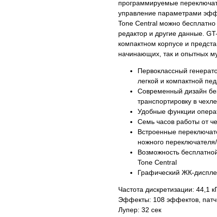
программируемые переключат
управление параметрами эффе
Tone Central можно бесплатн
редактор и другие данные. GT
компактном корпусе и предста
начинающих, так и опытных м
Первоклассный генерат
легкой и компактной пе
Современный дизайн бе
транспортировку в чехле
Удобные функции операт
Семь часов работы от ч
Встроенные переключате
ножного переключателя/
Возможность бесплатной
Tone Central
Графический ЖК-дисплей
Частота дискретизации: 44,1 к
Эффекты: 108 эффектов, патчи
Лупер: 32 сек