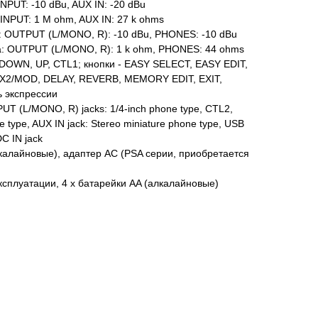
NPUT: -10 dBu, AUX IN: -20 dBu
INPUT: 1 M ohm, AUX IN: 27 k ohms
 OUTPUT (L/MONO, R): -10 dBu, PHONES: -10 dBu
: OUTPUT (L/MONO, R): 1 k ohm, PHONES: 44 ohms
DOWN, UP, CTL1; кнопки - EASY SELECT, EASY EDIT,
X2/MOD, DELAY, REVERB, MEMORY EDIT, EXIT,
ь экспрессии
T (L/MONO, R) jacks: 1/4-inch phone type, CTL2,
e type, AUX IN jack: Stereo miniature phone type, USB
C IN jack
лкалайновые), адаптер AC (PSA серии, приобретается
ксплуатации, 4 х батарейки AA (алкалайновые)