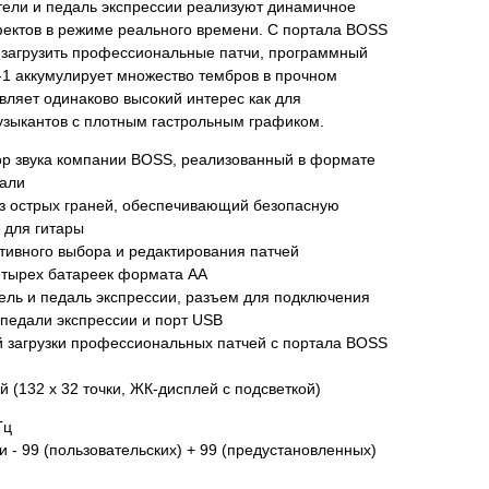
ели и педаль экспрессии реализуют динамичное
ктов в режиме реального времени. С портала BOSS
о загрузить профессиональные патчи, программный
-1 аккумулирует множество тембров в прочном
вляет одинаково высокий интерес как для
узыкантов с плотным гастрольным графиком.
ор звука компании BOSS, реализованный в формате
дали
з острых граней, обеспечивающий безопасную
 для гитары
ивного выбора и редактирования патчей
етырех батареек формата АА
ль и педаль экспрессии, разъем для подключения
педали экспрессии и порт USB
 загрузки профессиональных патчей с портала BOSS
 (132 х 32 точки, ЖК-дисплей с подсветкой)
Гц
 - 99 (пользовательских) + 99 (предустановленных)