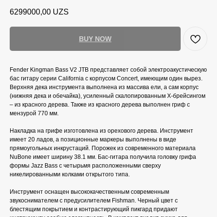
6299000,00
UZS
BUY NOW
Fender Kingman Bass V2 JTB представляет собой электроакустическую
бас гитару серии California с корпусом Concert, имеющим один вырез.
Верхняя дека инструмента выполнена из массива ели, а сам корпус
(нижняя дека и обечайка), усиленный скалопированным X-брейсингом
– из красного дерева. Также из красного дерева выполнен гриф с
мензурой 770 мм.
Накладка на грифе изготовлена из орехового дерева. Инструмент
имеет 20 ладов, а позиционные маркеры выполнены в виде
прямоугольных инкрустаций. Порожек из современного материала
NuBone имеет ширину 38.1 мм. Бас-гитара получила головку грифа
формы Jazz Bass с четырьмя расположенными сверху
никелированными колками открытого типа.
Инструмент оснащен высококачественным современным
звукоснимателем с предусилителем Fishman. Черный цвет с
блестящим покрытием и контрастирующий пикгард придают