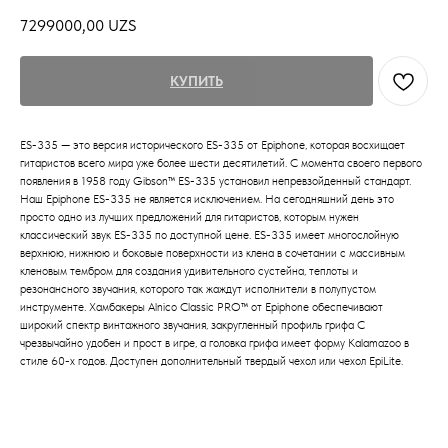
7299000,00
UZS
КУПИТЬ
ES-335 — это версия исторического ES-335 от Epiphone, которая восхищает
гитаристов всего мира уже более шести десятилетий. С момента своего первого
появления в 1958 году Gibson™ ES-335 установил непревзойденный стандарт.
Наш Epiphone ES-335 не является исключением. На сегодняшний день это
просто одно из лучших предложений для гитаристов, которым нужен
классический звук ES-335 по доступной цене. ES-335 имеет многослойную
верхнюю, нижнюю и боковые поверхности из клена в сочетании с массивным
кленовым тембром для создания удивительного сустейна, теплоты и
резонансного звучания, которого так жаждут исполнители в полупустом
инструменте. Хамбакеры Alnico Classic PRO™ от Epiphone обеспечивают
широкий спектр винтажного звучания, закругленный профиль грифа C
чрезвычайно удобен и прост в игре, а головка грифа имеет форму Kalamazoo в
стиле 60-х годов. Доступен дополнительный твердый чехол или чехол EpiLite.