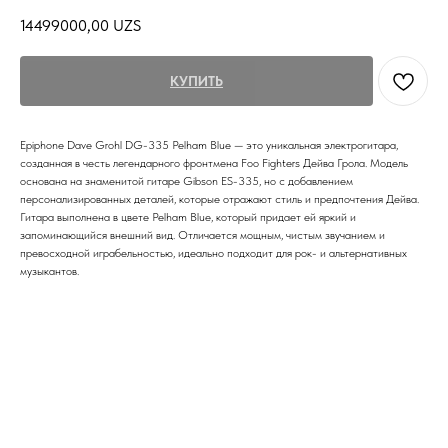
14499000,00
UZS
КУПИТЬ
Epiphone Dave Grohl DG-335 Pelham Blue — это уникальная электрогитара,
созданная в честь легендарного фронтмена Foo Fighters Дейва Грола. Модель
основана на знаменитой гитаре Gibson ES-335, но с добавлением
персонализированных деталей, которые отражают стиль и предпочтения Дейва.
Гитара выполнена в цвете Pelham Blue, который придает ей яркий и
запоминающийся внешний вид. Отличается мощным, чистым звучанием и
превосходной играбельностью, идеально подходит для рок- и альтернативных
музыкантов.