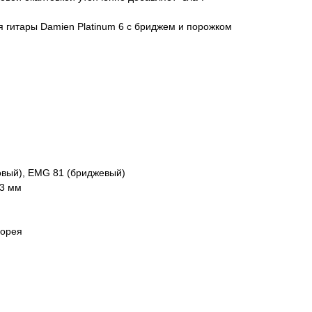
я гитары Damien Platinum 6 с бриджем и порожком
овый), EMG 81 (бриджевый)
.3 мм
орея​