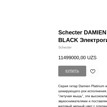
Schecter DAMIEN
BLACK Электрог
Schecter
11499000,00
UZS
КУПИТЬ
Серия гитар Damien Platinum 
шокирующего рок исполнения.
"летучая мышь", эти высокок
звукоснимателями и поставляю
матовый черный цвет с платин