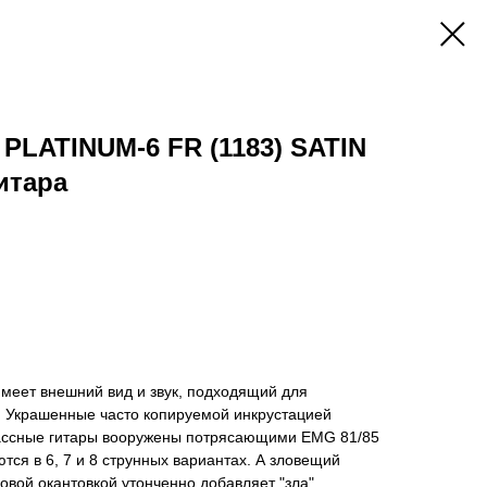
 PLATINUM-6 FR (1183) SATIN
итара
имеет внешний вид и звук, подходящий для
 Украшенные часто копируемой инкрустацией
лассные гитары вооружены потрясающими EMG 81/85
тся в 6, 7 и 8 струнных вариантах. А зловещий
овой окантовкой утонченно добавляет "зла".