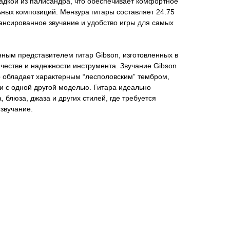
адкой из палисандра, что обеспечивает комфортное
ных композиций. Мензура гитары составляет 24.75
ансированное звучание и удобство игры для самых
ным представителем гитар Gibson, изготовленных в
ачестве и надежности инструмента. Звучание Gibson
op обладает характерным “лесполовским” тембром,
и с одной другой моделью. Гитара идеально
 блюза, джаза и других стилей, где требуется
звучание.