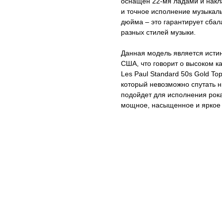
оснащен 22-мя ладами и накл
и точное исполнение музыкаль
дюйма – это гарантирует сбал
разных стилей музыки.
Данная модель является истин
США, что говорит о высоком к
Les Paul Standard 50s Gold T
который невозможно спутать н
подойдет для исполнения рока,
мощное, насыщенное и яркое 