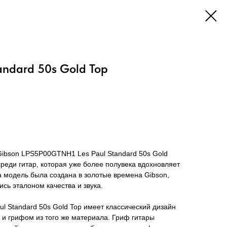
andard 50s Gold Top
Gibson LPS5P00GTNH1 Les Paul Standard 50s Gold
среди гитар, которая уже более полувека вдохновляет
а модель была создана в золотые времена Gibson,
ись эталоном качества и звука.
 Standard 50s Gold Top имеет классический дизайн
а и грифом из того же материала. Гриф гитары