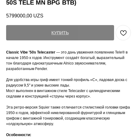
50S TELE MN BPG BTB)
5799000,00
UZS
КУПИТЬ
Classic Vibe '50s Telecaster
— это дань уважения появлению Tele® в
начале 1950-х годов. Инструмент создаёт богатый, выразительный
тон благодаря однокатушечным Alnico звукоснимателям,
разработанным Fender.
Для удобства игры гриф имеет тонкий профиль «C», ладовая доска с
радиусом 9,5" и узкие высокие лады.
Мост выполнен в винтажном стиле Telecaster с цилиндрическими
седлами и конструкцией «струны через корпус».
Эта ретро-версия Squier также отличается стилистикой головки грифа
1950-х годов, эффектной никелированной фурнитурой и глянцевым
грифом с винтажной тонировкой, создающим классическую
«олдскульную» атмосферу.
Особенности: