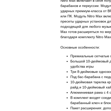
Nitro Max включает в себя по
барабанов и перкуссии. Моду
ударных премиум-класса от B
или ПК. Модуль Nitro Max вклю
пресеты ударных установок дл
подходящей для любого музыка
Max готов расширяться по мер
благодаря комплекту Nitro Max
Основные особенности:
Премиальные сетчатые п
Большой 10-дюймовый д
удобства игры
Три 8-дюймовые однозо
Пэд бас-барабана с пед
10-дюймовая тарелка к
райд и 10-дюймовый хай
Алюминиевая рама с 4 
В комплект входят соед
барабанный ключ и блок
Пакет расширения: допо