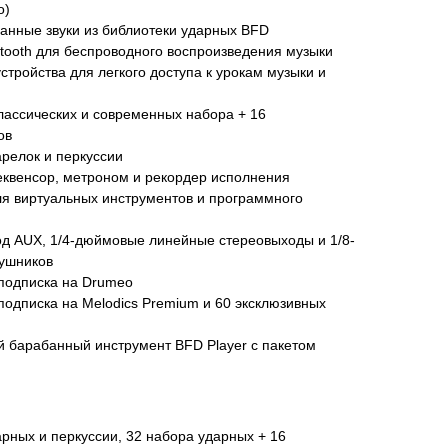
о)
анные звуки из библиотеки ударных BFD
etooth для беспроводного воспроизведения музыки
тройства для легкого доступа к урокам музыки и
классических и современных набора + 16
ов
арелок и перкуссии
секвенсор, метроном и рекордер исполнения
я виртуальных инструментов и программного
д AUX, 1/4-дюймовые линейные стереовыходы и 1/8-
ушников
подписка на Drumeo
подписка на Melodics Premium и 60 эксклюзивных
 барабанный инструмент BFD Player с пакетом
рных и перкуссии, 32 набора ударных + 16