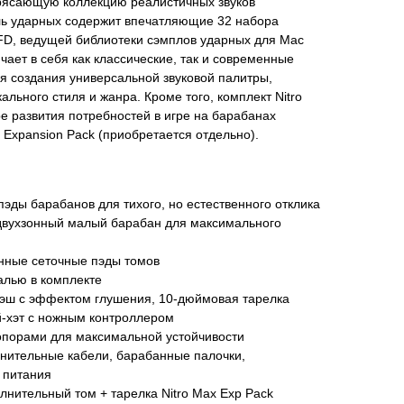
трясающую коллекцию реалистичных звуков
ль ударных содержит впечатляющие 32 набора
FD, ведущей библиотеки сэмплов ударных для Mac
чает в себя как классические, так и современные
я создания универсальной звуковой палитры,
льного стиля и жанра. Кроме того, комплект Nitro
е развития потребностей в игре на барабанах
 Expansion Pack (приобретается отдельно).
эды барабанов для тихого, но естественного отклика
вухзонный малый барабан для максимального
нные сеточные пэды томов
алью в комплекте
рэш с эффектом глушения, 10-дюймовая тарелка
-хэт с ножным контроллером
опорами для максимальной устойчивости
инительные кабели, барабанные палочки,
 питания
лнительный том + тарелка Nitro Max Exp Pack