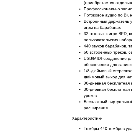
(приобретается отдельн
Профессионально запис
Потоковое аудио по Blu
Встроенный держатель ус
игры на барабанах
32 готовых к игре BFD, 
пользовательских набор
440 звуков барабанов, т
60 встроенных треков, 
USB/MIDI-соединение дл
обеспечения для записи
1/8-дюймовый стереовхо
дюймовый выход для на
90-дневная бесплатная 
30-дневная бесплатная 
уроков.
Бесплатный виртуальный
расширения
Характеристики
Тембры 440 тембров уда