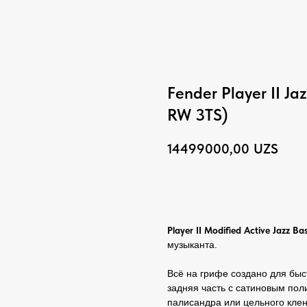
Fender Player II J
RW 3TS)
14499000,00
UZS
BUY NOW
Player II Modified Active Jazz Ba
музыканта.
Всё на грифе создано для бы
задняя часть с сатиновым по
палисандра или цельного клен