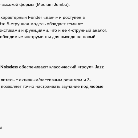
не-высокой формы (Medium Jumbo).
 характерный Fender «панч» и доступен в
Эта 5-струнная модель обладает теми же
стиками и функциями, что и её 4-струнный аналог,
еобходимые инструменты для выхода на новый
 Noiseless
обеспечивают классический «гроул» Jazz
литель с активным/пассивным режимом и 3-
позволяет точно настраивать звучание под любые
и
м