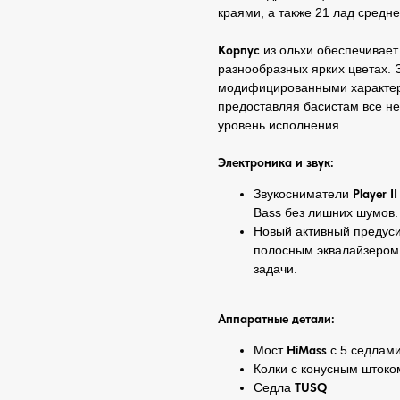
краями, а также 21 лад сред
Корпус
из ольхи обеспечивает
разнообразных ярких цветах. 
модифицированными характери
предоставляя басистам все н
уровень исполнения.
Электроника и звук:
Звукосниматели
Player II
Bass без лишних шумов.
Новый активный предуси
полосным эквалайзером 
задачи.
Аппаратные детали:
Мост
HiMass
с 5 седлам
Колки с конусным штоко
Седла
TUSQ