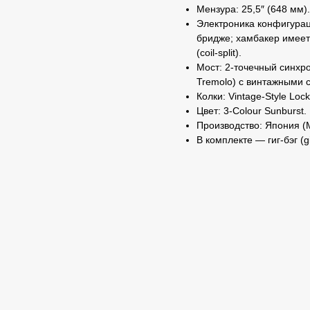
Мензура: 25,5″ (648 мм).
Электроника конфигурац
бридже; хамбакер имеет
(coil‑split).
Мост: 2‑точечный синхр
Tremolo) с винтажными 
Колки: Vintage‑Style Lock
Цвет: 3‑Colour Sunburst.
Производство: Япония (M
В комплекте — гиг‑бэг (g