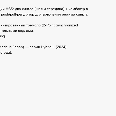
ии HSS: два сингла (шея и середина) + хамбакер в
 push/pull‑регулятор для включения режима сингла
онизированный тремоло (2‑Point Synchronized
стальными седлами.
ing.
ade in Japan) — серия Hybrid II (2024).
ig bag).