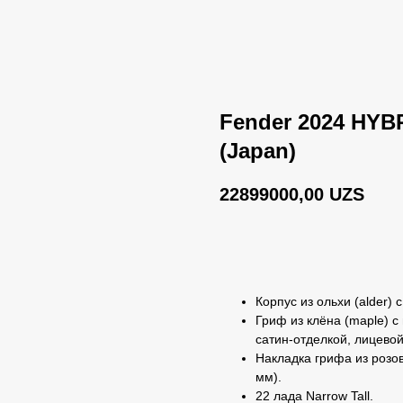
Fender 2024 HYB
(Japan)
22899000,00
UZS
BUY NOW
Корпус из ольхи (alder)
Гриф из клёна (maple) 
сатин‑отделкой, лицево
Накладка грифа из розов
мм).
22 лада Narrow Tall.