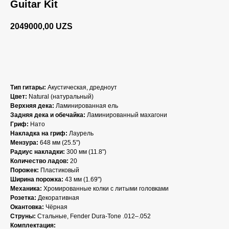
Guitar Kit
2049000,00
UZS
BUY NOW
Тип гитары:
Акустическая, дредноут
Цвет:
Natural (натуральный)
Верхняя дека:
Ламинированная ель
Задняя дека и обечайка:
Ламинированный махагони
Гриф:
Нато
Накладка на гриф:
Лаурель
Мензура:
648 мм (25.5")
Радиус накладки:
300 мм (11.8")
Количество ладов:
20
Порожек:
Пластиковый
Ширина порожка:
43 мм (1.69")
Механика:
Хромированные колки с литыми головками
Розетка:
Декоративная
Окантовка:
Чёрная
Струны:
Стальные, Fender Dura-Tone .012–.052
Комплектация: