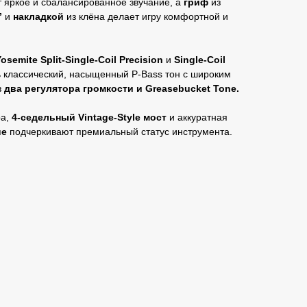
т яркое и сбалансированное звучание, а
гриф
из
”
и
накладкой
из клёна делает игру комфортной и
semite Split‑Single‑Coil Precision
и
Single‑Coil
 классический, насыщенный P‑Bass тон с широким
з
два регулятора громкости и Greasebucket Tone.
а,
4‑седельный Vintage‑Style мост
и аккуратная
ue
подчеркивают премиальный статус инструмента.