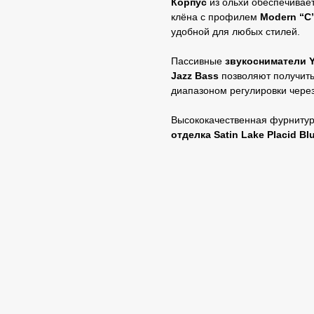
Корпус
из ольхи обеспечивае
клёна с профилем
Modern “C
удобной для любых стилей.
Пассивные
звукосниматели Yo
Jazz Bass
позволяют получить
диапазоном регулировки чере
Высококачественная фурнитур
отделка Satin Lake Placid Bl