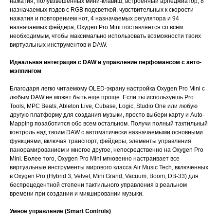
нажатия, полувзвешенных мини-клавиш, встроенный арпеджиатор, 8
назначаемых пэдов с RGB подсветкой, чувствительных к скорости
нажатия и повторением нот, 4 назначаемых регулятора и 94
назначаемых фейдера, Oxygen Pro Mini поставляется со всем
необходимым, чтобы максимально использовать возможности твоих
виртуальных инструментов и DAW.
Идеальная интеграция с DAW и управление перфомансом с авто-
мэппингом
Благодаря легко читаемому OLED-экрану настройка Oxygen Pro Mini с
любым DAW не может быть еще проще. Если ты используешь Pro
Tools, MPC Beats, Ableton Live, Cubase, Logic, Studio One или любую
другую платформу для создания музыки, просто выбери карту и Auto-
Mapping позаботится обо всем остальном. Получи полный тактильный
контроль над твоим DAW с автоматически назначаемыми основными
функциями, включая транспорт, фейдеры, элементы управления
панорамированием и многое другое, непосредственно на Oxygen Pro
Mini. Более того, Oxygen Pro Mini мгновенно настраивает все
виртуальные инструменты мирового класса Air Music Tech, включенных
в Oxygen Pro (Hybrid 3, Velvet, Mini Grand, Vacuum, Boom, DB-33) для
беспрецедентной степени тактильного управления в реальном
времени при создании и микшировании музыки.
Умное управление (Smart Controls)