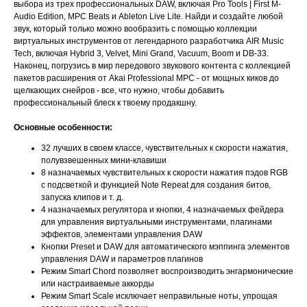
выбора из трех профессиональных DAW, включая Pro Tools | First M-
Audio Edition, MPC Beats и Ableton Live Lite. Найди и создайте любой
звук, который только можно вообразить с помощью коллекции
виртуальных инструментов от легендарного разработчика AIR Music
Tech, включая Hybrid 3, Velvet, Mini Grand, Vacuum, Boom и DB-33.
Наконец, погрузись в мир передового звукового контента с коллекцией
пакетов расширения от Akai Professional MPC - от мощных киков до
щелкающих снейров - все, что нужно, чтобы добавить
профессиональный блеск к твоему продакшну.
Основные особенности:
32 лучших в своем классе, чувствительных к скорости нажатия,
полувзвешенных мини-клавиши
8 назначаемых чувствительных к скорости нажатия пэдов RGB
с подсветкой и функцией Note Repeat для создания битов,
запуска клипов и т. д.
4 назначаемых регулятора и кнопки, 4 назначаемых фейдера
для управления виртуальными инструментами, плагинами
эффектов, элементами управления DAW
Кнопки Preset и DAW для автоматического мэппинга элементов
управления DAW и параметров плагинов
Режим Smart Chord позволяет воспроизводить энгармонические
или настраиваемые аккорды
Режим Smart Scale исключает неправильные ноты, упрощая