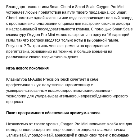
Благодаря технологиям Smart Chord и Smart Scale Oxygen Pro Mini
устраняет любые препятствия на пути твоего продакшна. Со Smart
Chord нажатие одной клавиши или пэда воспроизводит полный аккорд
с простыми в использовании опциями для настройки свойств аккорда
и настраиваемой последовательности клавиш. С помощью Smart Scale
клавиатуру Oxygen Pro Mini можно настроить на одну из 16 вариаций
гамм, так что воспроизводятся только ноты в выбранной гамме.
Результат? Ты тратишь меньше времени на преодоление
препятствий, основанных на технике, и больше времени на
реализацию своего творческого видения.
Игра нового поколения
Клавиатура M-Audio PrecisionTouch сочетает в себе
профессиональную полувзвешенную механику с
усовершенствованным высокоскоростным сканированием -
технологии для ультра-выразительного, непревзойденного игрового
процесса.
Пакет программного обеспечения премиум-класса
Независимо от твоего уровня, Oxygen Pro Mini включает в себя все для
немедленного раскрытия творческого потенциала с самого начала.
Записывай, упорядочивай, аранжируй и своди свои треки с помощью