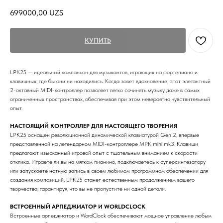
699000,00
UZS
КУПИТЬ
LPK25 — идеальный компаньон для музыкантов, играющих на фортепиано и
клавишных, где бы они ни находились. Когда зовет вдохновение, этот элегантный
2-октавный MIDI-контроллер позволяет легко сочинять музыку даже в самых
ограниченных пространствах, обеспечивая при этом невероятно чувствительный
опыт.
НАСТОЯЩИЙ КОНТРОЛЛЕР ДЛЯ НАСТОЯЩЕГО ТВОРЕНИЯ
LPK25 оснащен революционной динамической клавиатурой Gen 2, впервые
представленной на легендарном MIDI-контроллере MPK mini mk3. Клавиши
предлагают изысканный игровой опыт с тщательным вниманием к скорости
отклика. Играете ли вы на мягком пианино, подключаетесь к суперсинтезатору
или запускаете нотную запись в своем любимом программном обеспечении для
создания композиций, LPK25 станет естественным продолжением вашего
творчества, гарантируя, что вы не пропустите ни одной детали.
ВСТРОЕННЫЙ АРПЕДЖИАТОР И WORLDCLOCK
Встроенные арпеджиатор и WordClock обеспечивают мощное управление любым