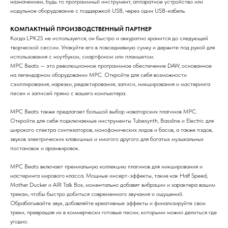
назначением, будь то программный инструмент, аппаратное устройство или
модульное оборудование с поддержкой USB, через один USB-кабель.
КОМПАКТНЫЙ ПРОИЗВОДСТВЕННЫЙ ПАРТНЕР
Когда LPK25 не используется, он быстро и аккуратно хранится до следующей
творческой сессии. Упакуйте его в повседневную сумку и держите под рукой для
использования с ноутбуком, смартфоном или планшетом.
MPC Beats — это революционное программное обеспечение DAW, основанное
на легендарном оборудовании MPC. Откройте для себя возможности
сэмплирования, нарезки, редактирования, записи, микширования и мастеринга
песен и записей прямо с вашего компьютера.
MPC Beats также предлагает большой выбор новаторских плагинов MPC.
Откройте для себя подключаемые инструменты Tubesynth, Bassline и Electric для
широкого спектра синтезаторов, монофонических лидов и басов, а также пэдов,
звуков электрических клавишных и многого другого для богатых музыкальных
постановок и аранжировок.
MPC Beats включает премиальную коллекцию плагинов для микширования и
мастеринга мирового класса. Мощные инсерт-эффекты, такие как Half Speed,
Mother Ducker и AIR Talk Box, моментально добавят вибрации и характера вашим
трекам, чтобы быстро добиться современного звучания и ощущений.
Обрабатывайте звук, добавляйте креативные эффекты и финализируйте свои
треки, превращая их в коммерчески готовые песни, которыми можно делиться где
угодно.