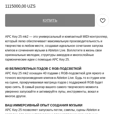
1115000,00
UZS
КУПИТЬ
APC Key 25 mk2 — это универсальный и компактный MIDI-контроллер,
который легко обеспечивает максимальную производительность и
творчество в любом месте, создавая идеальное сочетание запуска
клипов и сочинения музыки в Ableton Live. Воплотите в жизнь свои
оригинальные мелодии, структуры аккордов и многослойные
гармонические идеи с помощью APC Key 25.
40 ВЕЛИКОЛЕПНЫХ ПЭДОВ С RGB-ПОДСВЕТКОЙ
APC Key 25 mk2 оснащен 40 пэдами с RGB-подсветкой для яркого и
точного воспроизведения клипов в Ableton Live. Будь то в студии или
на сцене, прокручиваемая матрица пэдов с поддержкой RGB будет
ярко сиять. В самый разгар вашего самого творческого момента
уверенно запускайте и активируйте лупы, инструменты, вокал и
многое другое.
ВАШ ИММЕРСИВНЫЙ ОПЫТ СОЗДАНИЯ МУЗЫКИ
APC Key 25 позволяет запускать петли, сэмплы, сцены Ableton и