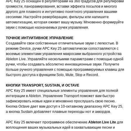
APC Key 25 оснащен 8 регуляторами на 360 градусов для регулировки
громкости, панорамирования, вставки эффекта посылов и многого
другого для плавного и интуитивно понятного управления вашими
сессиями. Настройте реверберацию, фильтры или напишите
автоматизацию, которая оживит вашу музыку. Мгновенно формируйте
звуки с помощью назначаемых ручек управления.
ТОЧНОЕ ИНТУИТИВНОЕ УПРАВЛЕНИЕ
Создавайте свои собственные отличительные звуки с легкостью. В
режиме Device, ручки APC Key 25 автоматически сопоставляются с
восемью элементами управления макросами выбранного устройства
Ableton Live. Управляйте несколькими параметрами с помощью одной
ручки, чтобы создавать абсолютно инновационные звуки. Получите
больше ручного управления с помощью программируемых клавиш для
быстрого доступа к функциям Solo, Mute, Stop и Record.
КНОПКИ TRANSPORT, SUSTAIN, И OCTAVE
APC Key 25 имеет специальные элементы управления для полной
интеграции в Ableton. Управление Transport поможет вам быстро
зафиксировать новые идеи и мгновенно прослушать свою песню.
Кнопка Octave дает вам доступ к 10-октавному диапазону APC Key 25,
а кнопка Sustain добавляет плавные переходы нот и аккордов.
APC Key 25 включает программное обеспечение
Ableton Live Lite
для
воплощения ваших музыкальных идей в захватывающие песни и