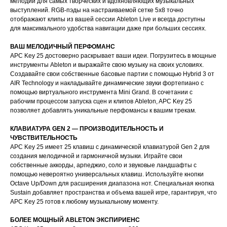
мелодии для самых творческих и вдохновляющих музыкальных
выступлений. RGB-пэды на настраиваемой сетке 5x8 точно
отображают клипы из вашей сессии Ableton Live и всегда доступны
для максимального удобства навигации даже при больших сессиях.
ВАШ МЕЛОДИЧНЫЙ ПЕРФОМАНС
APC Key 25 достоверно раскрывает ваши идеи. Погрузитесь в мощные
инструменты Ableton и выражайте свою музыку на своих условиях.
Создавайте свои собственные басовые партии с помощью Hybrid 3 от
AIR Technology и накладывайте динамические звуки фортепиано с
помощью виртуального инструмента Mini Grand. В сочетании с
рабочим процессом запуска сцен и клипов Ableton, APC Key 25
позволяет добавлять уникальные перфомансы к вашим трекам.
КЛАВИАТУРА GEN 2 — ПРОИЗВОДИТЕЛЬНОСТЬ И
ЧУВСТВИТЕЛЬНОСТЬ
APC Key 25 имеет 25 клавиш с динамической клавиатурой Gen 2 для
создания мелодичной и гармоничной музыки. Играйте свои
собственные аккорды, арпеджио, соло и звуковые ландшафты с
помощью невероятно универсальных клавиш. Используйте кнопки
Octave Up/Down для расширения диапазона нот. Специальная кнопка
Sustain добавляет пространства и объема вашей игре, гарантируя, что
APC Key 25 готов к любому музыкальному моменту.
БОЛЕЕ МОЩНЫЙ ABLETON ЭКСПИРИЕНС