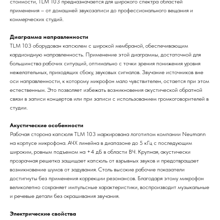
стоимости, TLM 103 предназначается для широкого спектра областей
применения – от домашней звукозаписи до профессионального вещания и
коммерческих студий.
Диаграмма направленности
TLM 103 оборудован капсюлем с широкой мембраной, обеспечивающим
кардиоидную направленность. Применение этой диаграммы, достаточной для
большинства рабочих ситуаций, оптимально с точки зрения понижения уровня
нежелательных, приходящих сбоку, звуковых сигналов. Звучание источников вне
оси направленности, к которому микрофон мало чувствителен, остается при этом
естественным. Это позволяет избежать возникновения акустической обратной
связи в записи концертов или при записи с использованием громкоговорителей в
студии.
Акустические особенности
Рабочая сторона капсюля TLM 103 маркирована логотипом компании Neumann
на корпусе микрофона. АЧХ линейна в диапазоне до 5 кГц с последующим
широким, ровным подъемом на +4 дБ в области ВЧ. Крупная, акустически
прозрачная решетка защищает капсюль от взрывных звуков и предотвращает
возникновение шумов от задувания. Столь высокие рабочие показатели
достигнуты без применения коррекции резонансов. Благодаря этому микрофон
великолепно сохраняет импульсные характеристики, воспроизводит музыкальные
и речевые детали без окрашивания звучания.
Электрические свойства