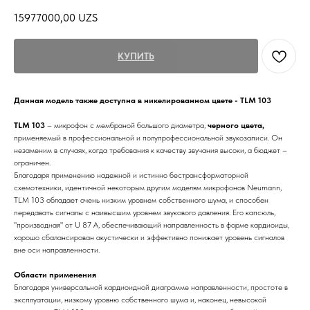
15977000,00
UZS
КУПИТЬ
Данная модель также доступна в никелированном цвете - TLM 103
TLM 103
– микрофон с мембраной большого диаметра,
черного цвета,
применяемый в профессиональной и полупрофессиональной звукозаписи. Он
незаменим в случаях, когда требования к качеству звучания высоки, а бюджет –
ограничен.
Благодаря применению надежной и истинно бестрансформаторной
схемотехники, идентичной некоторым другим моделям микрофонов Neumann,
TLM 103 обладает очень низким уровнем собственного шума, и способен
передавать сигналы с наивысшим уровнем звукового давления. Его капсюль,
"производная" от U 87 A, обеспечивающий направленность в форме кардиоиды,
хорошо сбалансирован акустически и эффективно понижает уровень сигналов
вне оси направленности.
Области применения
Благодаря универсальной кардиоидной диаграмме направленности, простоте в
эксплуатации, низкому уровню собственного шума и, наконец, невысокой