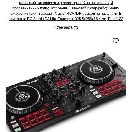
полосный эквалайзер и регуляторы гейна на каналах; 4
прорезиненных пэда; Встроенный звуковой интерфейс; Кнопки
синхронизации; Выходы - Master RCA (L/R), выход на наушники; В
комплекте ПО Serato DJ Lite; Размеры: 325.5x256x66.4 мм; Вес: 1,22
1 799 000
UZS