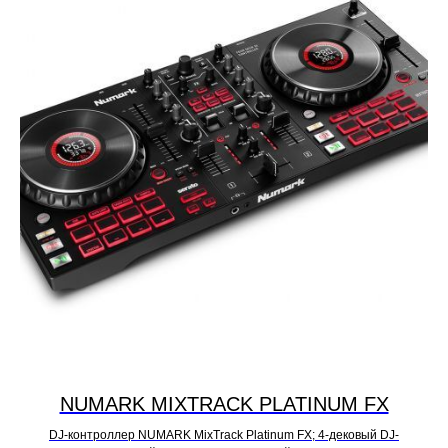
NUMARK MIXTRACK PLATINUM FX
DJ-контроллер NUMARK MixTrack Platinum FX; 4-дековый DJ-