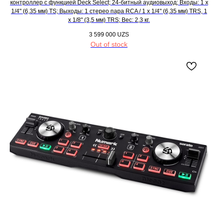
контроллер с функцией Deck Select; 24-битный аудиовыход; Входы: 1 х
1/4" (6,35 мм) TS; Выходы: 1 стерео пара RCA / 1 х 1/4" (6,35 мм) TRS, 1
х 1/8" (3,5 мм) TRS; Вес: 2,3 кг.
3 599 000
UZS
Out of stock