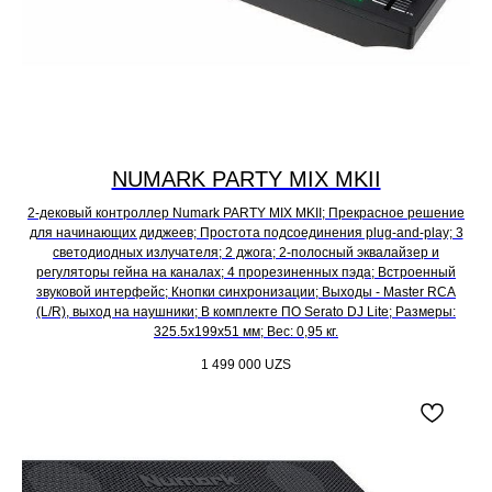
NUMARK PARTY MIX MKII
2-дековый контроллер Numark PARTY MIX MKII; Прекрасное решение
для начинающих диджеев; Простота подсоединения plug-and-play; 3
светодиодных излучателя; 2 джога; 2-полосный эквалайзер и
регуляторы гейна на каналах; 4 прорезиненных пэда; Встроенный
звуковой интерфейс; Кнопки синхронизации; Выходы - Master RCA
(L/R), выход на наушники; В комплекте ПО Serato DJ Lite; Размеры:
325.5x199x51 мм; Вес: 0,95 кг.
1 499 000
UZS