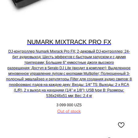
NUMARK MIXTRACK PRO FX
DJ-контроллер Numark Mixrack Pro FX; 2-дековый DJ-контроллер; 24-
бит аудиовыход; Шесть эффектов с быстрым запуском и с двумя
триггерами; Большие 6" емкостные джоги высокого
разрешения; Доступ в Serato DJ Lite (входит в комплект); Выделенное
мгновенное управление лупом с кнопками Multiplier; Полноценный 3-
полосный эквалайзер и регуляторы Filter для создания аудио свипов; 8
перформанс пэдов на каждую деку; Входы: 1/4" TS; Выходы: 2 x RCA
(L/R), 2 х выход на наушники (1/4” и 1/8”); USB type B; Размеры:
536х246х51 мм; Вес: 2.4 кг
3 099 000
UZS
Out of stock