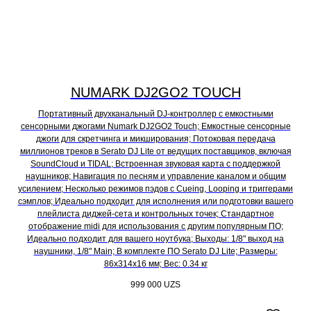
NUMARK DJ2GO2 TOUCH
Портативный двухканальный DJ-контроллер с емкостными
сенсорными джогами Numark DJ2GO2 Touch; Емкостные сенсорные
джоги для скретчинга и микширования; Потоковая передача
миллионов треков в Serato DJ Lite от ведущих поставщиков, включая
SoundCloud и TIDAL; Встроенная звуковая карта с поддержкой
наушников; Навигация по песням и управление каналом и общим
усилением; Несколько режимов пэдов с Cueing, Looping и триггерами
сэмплов; Идеально подходит для исполнения или подготовки вашего
плейлиста диджей-сета и контрольных точек; Стандартное
отображение midi для использования с другим популярным ПО;
Идеально подходит для вашего ноутбука; Выходы: 1/8" выход на
наушники, 1/8" Main; В комплекте ПО Serato DJ Lite; Размеры:
86x314x16 мм; Вес: 0.34 кг
999 000
UZS