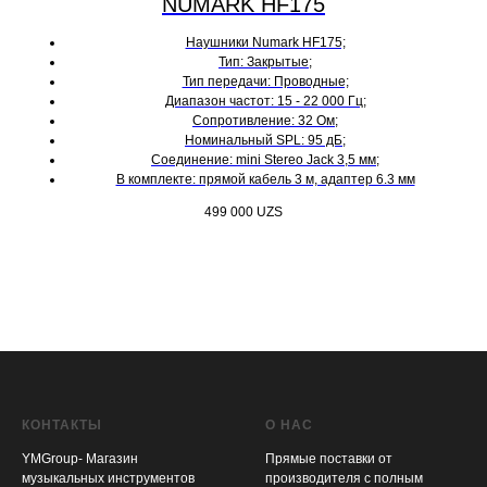
NUMARK HF175
Наушники Numark HF175;
Тип: Закрытые;
Тип передачи: Проводные;
Диапазон частот: 15 - 22 000 Гц;
Сопротивление: 32 Ом;
Номинальный SPL: 95 дБ;
Соединение: mini Stereo Jack 3,5 мм;
В комплекте: прямой кабель 3 м, адаптер 6.3 мм
499 000
UZS
КОНТАКТЫ
О НАС
YMGroup- Магазин
Прямые поставки от
музыкальных инструментов
производителя с полным