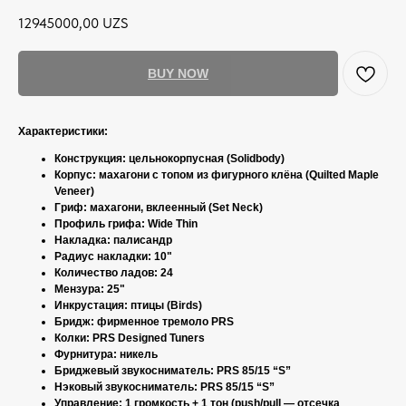
12945000,00
UZS
BUY NOW
Характеристики:
Конструкция: цельнокорпусная (Solidbody)
Корпус: махагони с топом из фигурного клёна (Quilted Maple
Veneer)
Гриф: махагони, вклеенный (Set Neck)
Профиль грифа: Wide Thin
Накладка: палисандр
Радиус накладки: 10"
Количество ладов: 24
Мензура: 25"
Инкрустация: птицы (Birds)
Бридж: фирменное тремоло PRS
Колки: PRS Designed Tuners
Фурнитура: никель
Бриджевый звукосниматель: PRS 85/15 “S”
Нэковый звукосниматель: PRS 85/15 “S”
Управление: 1 громкость + 1 тон (push/pull — отсечка