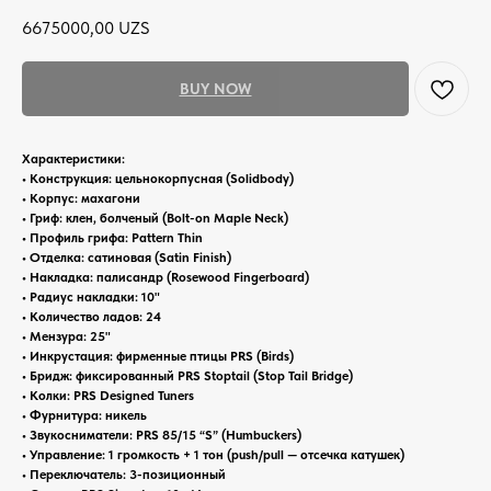
6675000,00
UZS
BUY NOW
Характеристики:
• Конструкция: цельнокорпусная (Solidbody)
• Корпус: махагони
• Гриф: клен, болченый (Bolt-on Maple Neck)
• Профиль грифа: Pattern Thin
• Отделка: сатиновая (Satin Finish)
• Накладка: палисандр (Rosewood Fingerboard)
• Радиус накладки: 10"
• Количество ладов: 24
• Мензура: 25"
• Инкрустация: фирменные птицы PRS (Birds)
• Бридж: фиксированный PRS Stoptail (Stop Tail Bridge)
• Колки: PRS Designed Tuners
• Фурнитура: никель
• Звукосниматели: PRS 85/15 “S” (Humbuckers)
• Управление: 1 громкость + 1 тон (push/pull — отсечка катушек)
• Переключатель: 3-позиционный