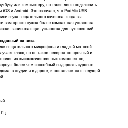
утбуку или компьютеру, но также легко подключить
 iOS и Android. Это означает, что PodMic USB —
иси звука вещательного качества, когда вы
или вам просто нужна более компактная установка —
ивная записывающая установка для путешествий.
озданный на века
тике вещательного микрофона и гладкой матовой
лучает класс, но он также невероятно прочный и
товлен из высококачественных компонентов,
орпус, более чем способный выдержать суровые
ома, в студии и в дороге, и поставляется с ведущей
ей.
ный
0 Гц