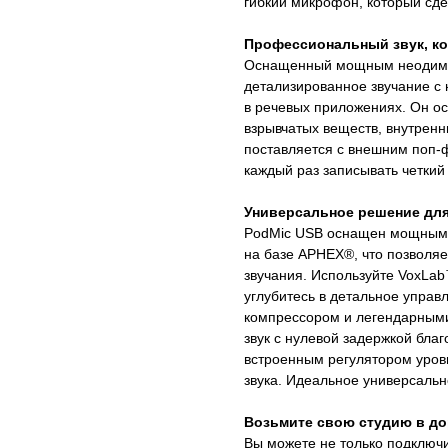
гибкий микрофон, который сд
Профессиональный звук, ко
Оснащенный мощным неодимов
детализированное звучание с 
в речевых приложениях. Он о
взрывчатых веществ, внутрен
поставляется с внешним поп-ф
каждый раз записывать четкий 
Универсальное решение для
PodMic USB оснащен мощным 
на базе APHEX®, что позволяе
звучания. Используйте VoxLab
углубитесь в детальное управ
компрессором и легендарными 
звук с нулевой задержкой бла
встроенным регулятором уров
звука. Идеальное универсальн
Возьмите свою студию в до
Вы можете не только подключ