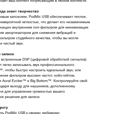
елает ваш контент потрясающим в любом контексте.
гда зовет творчество
ым капсюлем, PodMic USB обеспечивает теплое,
невероятной четкостью, что делает его незаменимым
снащен внутренним поп-фильтром для минимизации
ним амортизатором для снижения вибраций и
ильтром студийного качества, чтобы вы могли
и чистый звук.
 записи
встроенным DSP (цифровой обработкой сигналов)
т легко записывать звук профессионального
™, чтобы быстро настроить идеальный звук, или
ление фильтром высоких частот, нойз-гейтом,
Aural Exciter™ и Big Bottom™. Контролируйте свой
годаря выходу для наушников, дополненному
ня для управления громкостью вашего
ое решение для записи.
рогу
ить PodMic USB к своему любимому