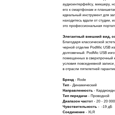
аудиоинтерфейсу, микшеру, но
его к смартфонам и планшетам
идеальный инструмент для зап
находитесь вдали от студии, 
это профессиональная портат
Элегантный внешний вид, с
Благодаря классической эсте
черной отделке PodMic USB из
долговечный. PodMic USB изго
помещенных в сверхпрочный к
условия повседневной записи д
в отрасли пятилетней гаранти
Бренд
- Rode
Тип
- Динамический
Направленность
- Кардиоид
Тип передачи
- Проводной
Диапазон частот
- 20 - 20 00
Чувствительность
- -19 дБ
Соединение
- XLR