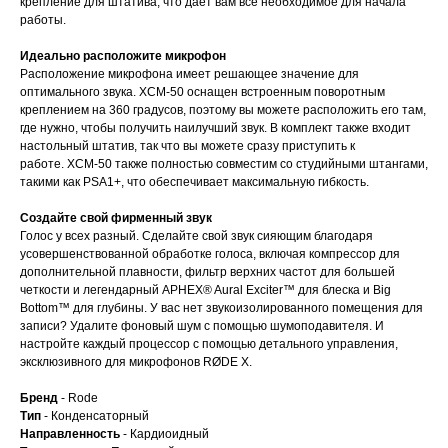
крепление для штатива, что дает вам все необходимое для начала
работы.
Идеально расположите микрофон
Расположение микрофона имеет решающее значение для
оптимального звука. XCM-50 оснащен встроенным поворотным
креплением на 360 градусов, поэтому вы можете расположить его там,
где нужно, чтобы получить наилучший звук. В комплект также входит
настольный штатив, так что вы можете сразу приступить к
работе. XCM-50 также полностью совместим со студийными штангами,
такими как PSA1+, что обеспечивает максимальную гибкость.
Создайте свой фирменный звук
Голос у всех разный. Сделайте свой звук сияющим благодаря
усовершенствованной обработке голоса, включая компрессор для
дополнительной плавности, фильтр верхних частот для большей
четкости и легендарный APHEX® Aural Exciter™ для блеска и Big
Bottom™ для глубины. У вас нет звукоизолированного помещения для
записи? Удалите фоновый шум с помощью шумоподавителя. И
настройте каждый процессор с помощью детального управления,
эксклюзивного для микрофонов RØDE X.
Бренд
- Rode
Тип
- Конденсаторный
Направленность
- Кардиоидный