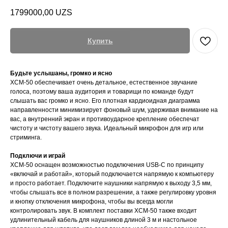
1799000,00
UZS
Купить
Будьте услышаны, громко и ясно
XCM-50 обеспечивает очень детальное, естественное звучание
голоса, поэтому ваша аудитория и товарищи по команде будут
слышать вас громко и ясно. Его плотная кардиоидная диаграмма
направленности минимизирует фоновый шум, удерживая внимание на
вас, а внутренний экран и противоударное крепление обеспечат
чистоту и чистоту вашего звука. Идеальный микрофон для игр или
стриминга.
Подключи и играй
XCM-50 оснащен возможностью подключения USB-C по принципу
«включай и работай», который подключается напрямую к компьютеру
и просто работает. Подключите наушники напрямую к выходу 3,5 мм,
чтобы слышать все в полном разрешении, а также регулировку уровня
и кнопку отключения микрофона, чтобы вы всегда могли
контролировать звук. В комплект поставки XCM-50 также входит
удлинительный кабель для наушников длиной 3 м и настольное