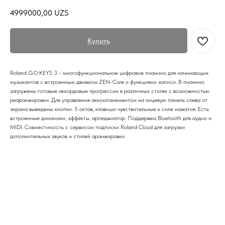
4999000,00
UZS
Купить
Roland GO:KEYS 3 - многофункциональное цифровое пианино для начинающих
музыкантов с встроенным движком ZEN-Core и функциями записи. В пианино
загружены готовые аккордовые прогрессии в различных стилях с возможностью
реаранжировки. Для управления аккомпанементом на лицевую панель слева от
экрана выведены кнопки. 5 октав, клавиши чувствительные к силе нажатия. Есть
встроенные динамики, эффекты, арпеджиатор. Поддержка Bluetooth для аудио и
MIDI. Совместимость с сервисом подписки Roland Cloud для загрузки
дополнительных звуков и стилей аранжировки.