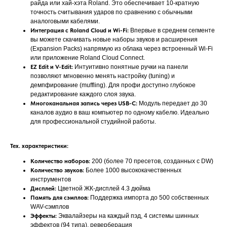
райда или хай-хэта Roland. Это обеспечивает 10-кратную
точность считывания ударов по сравнению с обычными
аналоговыми кабелями.
Интеграция с Roland Cloud и Wi-Fi:
Впервые в среднем сегменте
вы можете скачивать новые наборы звуков и расширения
(Expansion Packs) напрямую из облака через встроенный Wi-Fi
или приложение Roland Cloud Connect.
EZ Edit и V-Edit:
Интуитивно понятные ручки на панели
позволяют мгновенно менять настройку (tuning) и
демпфирование (muffling). Для профи доступно глубокое
редактирование каждого слоя звука.
Многоканальная запись через USB-C:
Модуль передает до 30
каналов аудио в ваш компьютер по одному кабелю. Идеально
для профессиональной студийной работы.
Тех. характеристики:
Количество наборов:
200 (более 70 пресетов, созданных с DW)
Количество звуков:
Более 1000 высококачественных
инструментов
Дисплей:
Цветной ЖК-дисплей 4.3 дюйма
Память для сэмплов:
Поддержка импорта до 500 собственных
WAV-сэмплов
Эффекты:
Эквалайзеры на каждый пэд, 4 системы шинных
эффектов (94 типа), реверберация