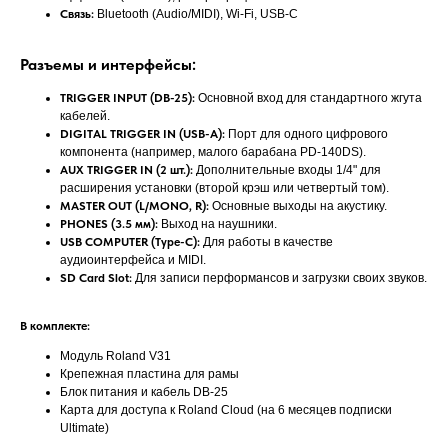
Связь:
Bluetooth (Audio/MIDI), Wi-Fi, USB-C
Разъемы и интерфейсы:
TRIGGER INPUT (DB-25):
Основной вход для стандартного жгута
кабелей.
DIGITAL TRIGGER IN (USB-A):
Порт для одного цифрового
компонента (например, малого барабана PD-140DS).
AUX TRIGGER IN (2 шт.):
Дополнительные входы 1/4" для
расширения установки (второй крэш или четвертый том).
MASTER OUT (L/MONO, R):
Основные выходы на акустику.
PHONES (3.5 мм):
Выход на наушники.
USB COMPUTER (Type-C):
Для работы в качестве
аудиоинтерфейса и MIDI.
SD Card Slot:
Для записи перформансов и загрузки своих звуков.
В комплекте:
Модуль Roland V31
Крепежная пластина для рамы
Блок питания и кабель DB-25
Карта для доступа к Roland Cloud (на 6 месяцев подписки
Ultimate)