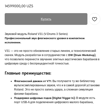
14599000,00
UZS
Купить
Звуковой модуль Roland V31 (V-Drums 3 Series)
Профессиональный звук флагманского уровня в компактном
исполнении.
V31 — это не просто обновление старых линеек, а технологический
скачок. Модуль разработан в сотрудничестве с
DW (Drum Workshop)
,
что позволило перенести звучание элитных акустических барабанов в
цифровую среду с беспрецедентной точностью.
Главные преимущества:
Флагманский движок от V71:
Вы получаете ту же библиотеку
мультисэмплированных звуков, что и в самой дорогой установке
Roland. Это не просто запись удара, а сложная симуляция
физики барабана.
Поддержка цифровых пэдов (Digital Trigger In):
В модуле есть
порт USB-A для подключения цифрового малого барабана,