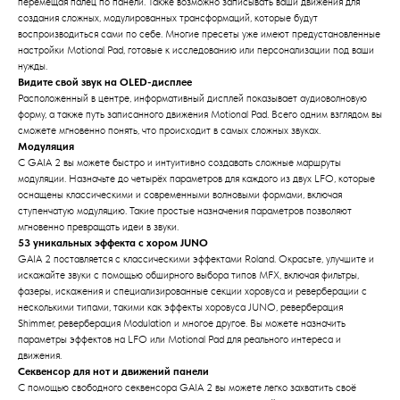
перемещая палец по панели. Также возможно записывать ваши движения для
создания сложных, модулированных трансформаций, которые будут
воспроизводиться сами по себе. Многие пресеты уже имеют предустановленные
настройки Motional Pad, готовые к исследованию или персонализации под ваши
нужды.
Видите свой звук на OLED-дисплее
Расположенный в центре, информативный дисплей показывает аудиоволновую
форму, а также путь записанного движения Motional Pad. Всего одним взглядом вы
сможете мгновенно понять, что происходит в самых сложных звуках.
Модуляция
С GAIA 2 вы можете быстро и интуитивно создавать сложные маршруты
модуляции. Назначьте до четырёх параметров для каждого из двух LFO, которые
оснащены классическими и современными волновыми формами, включая
ступенчатую модуляцию. Такие простые назначения параметров позволяют
мгновенно превращать идеи в звуки.
53 уникальных эффекта с хором JUNO
GAIA 2 поставляется с классическими эффектами Roland. Окрасьте, улучшите и
искажайте звуки с помощью обширного выбора типов MFX, включая фильтры,
фазеры, искажения и специализированные секции хоровуса и реверберации с
несколькими типами, такими как эффекты хоровуса JUNO, реверберация
Shimmer, реверберация Modulation и многое другое. Вы можете назначить
параметры эффектов на LFO или Motional Pad для реального интереса и
движения.
Секвенсор для нот и движений панели
С помощью свободного секвенсора GAIA 2 вы можете легко захватить своё