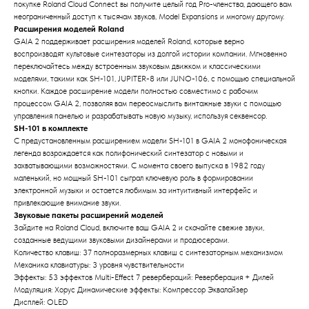
покупке Roland Cloud Connect вы получите целый год Pro-членства, дающего вам
неограниченный доступ к тысячам звуков, Model Expansions и многому другому.
Расширения моделей Roland
GAIA 2 поддерживает расширения моделей Roland, которые верно
воспроизводят культовые синтезаторы из долгой истории компании. Мгновенно
переключайтесь между встроенным звуковым движком и классическими
моделями, такими как SH-101, JUPITER-8 или JUNO-106, с помощью специальной
кнопки. Каждое расширение модели полностью совместимо с рабочим
процессом GAIA 2, позволяя вам переосмыслить винтажные звуки с помощью
управления панелью и разрабатывать новую музыку, используя секвенсор.
SH-101 в комплекте
С предустановленным расширением модели SH-101 в GAIA 2 монофоническая
легенда возрождается как полифонический синтезатор с новыми и
захватывающими возможностями. С момента своего выпуска в 1982 году
маленький, но мощный SH-101 сыграл ключевую роль в формировании
электронной музыки и остается любимым за интуитивный интерфейс и
привлекающие внимание звуки.
Звуковые пакеты расширений моделей
Зайдите на Roland Cloud, включите ваш GAIA 2 и скачайте свежие звуки,
созданные ведущими звуковыми дизайнерами и продюсерами.
Количество клавиш: 37 полноразмерных клавиш с синтезаторным механизмом
Механика клавиатуры: 3 уровня чувствительности
Эффекты: 53 эффектов Multi-Effect 7 ревербераций: Реверберация + Дилей
Модуляция: Хорус Динамические эффекты: Компрессор Эквалайзер
Дисплей: OLED