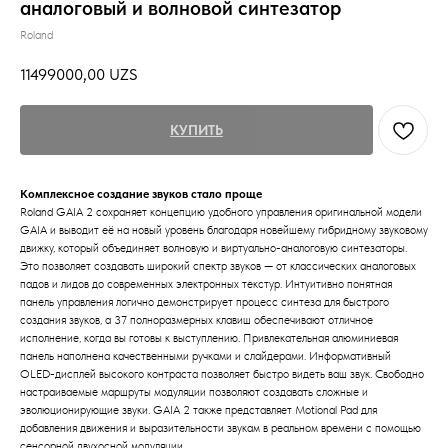
аналоговый и волновой синтезатор
Roland
11499000,00
UZS
КУПИТЬ
Комплексное создание звуков стало проще
Roland GAIA 2 сохраняет концепцию удобного управления оригинальной модели
GAIA и выводит её на новый уровень благодаря новейшему гибридному звуковому
движку, который объединяет волновую и виртуально-аналоговую синтезаторы.
Это позволяет создавать широкий спектр звуков — от классических аналоговых
падов и лидов до современных электронных текстур. Интуитивно понятная
панель управления логично демонстрирует процесс синтеза для быстрого
создания звуков, а 37 полноразмерных клавиш обеспечивают отличное
исполнение, когда вы готовы к выступлению. Привлекательная алюминиевая
панель наполнена качественными ручками и слайдерами. Информативный
OLED-дисплей высокого контраста позволяет быстро видеть ваш звук. Свободно
настраиваемые маршруты модуляции позволяют создавать сложные и
эволюционирующие звуки. GAIA 2 также представляет Motional Pad для
добавления движения и выразительности звукам в реальном времени с помощью
сенсорной двухосной модуляции.