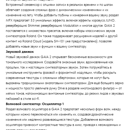
Встроенный секвенсор с опциями записи в реальном времени и по шагам
облегчает создание сложных фраз с динамическими изменениями и их
изменение на лету. Чтобы добавить глубины и измерения вашему звуку, раздел
MFX предлагает 53 уникальных эффекта, включая эффекты хоровуса JUNO,
реверберацию Shimmer, реверберацию Modulation и многое другое. GAIA 2
поставляется с множеством пресетов, включая наборы классических звуков
синтезаторов Roland. Он также поддерживает расширения моделей и другой
контент на Roland Cloud (модель SH-101 уже предустановлена), позволяя
добавлять новые звуки и функции к вашему синтезатору.
Звуковой движок
Новый звуковой движок GAIA 2 открывает бесконечные возможности для
тонального исследования. Создавайте знакомые звуки, вдохновленные как
прошлым, так и настоящим синтезаторным звуком. Затем погружайтесь в
уникальные инструменты фазовой и формантной модуляции, чтобы раскрыть
современные текстуры с сложными обертонами, которые не могут быть
выражены традиционными аналоговыми синтезаторами. Для ещё большего зерна
и мощности просто увеличьте ручку Drive в разделе многомодового фильтра — от
мягких тонов, напоминающих винтажные синтезаторы, до резких лидов и звуковых
пейзажей в стиле sci-fi.
Волновой синтезатор: Осциллятор 1
Раздел волнового осцилятора в GAIA 2 предлагает несколько форм волн, между
которыми можно переключаться или изменять их, создавая драматические
изменения или медленно развивающиеся текстуры. Добавление волнового
осцилятора привносит контрастные текстуры в микс, приводя к неожиданным и
захватывающим результатам.