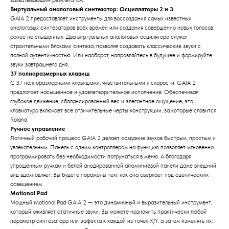
Виртуальный аналоговый синтезатор: Осцилляторы 2 и 3
GAIA 2 предоставляет инструменты для воссоздания самых известных
аналоговых синтезаторов всех времён или создания совершенно новых голосов,
ранее не слышанных. Два виртуальных аналоговых осцилятора служат
строительными блоками синтеза, позволяя создавать классические звуки с
полной аутентичностью. Или наоборот, направляйтесь в будущее и формируйте
звуки завтрашнего дня.
37 полноразмерных клавиш
С 37 полноразмерными клавишами, чувствительными к скорости, GAIA 2
предлагает насыщенное и удовлетворительное исполнение. Обеспечивая
глубокое движение, сбалансированный вес и элегантное ощущение, эта
клавиатура включает все отличительные черты конструкции, за которые славится
Roland.
Ручное управление
Логичный рабочий процесс GAIA 2 делает создание звуков быстрым, простым и
увлекательным. Панель с одним контроллером на функцию позволяет мгновенно
программировать без необходимости погружаться в меню. А благодаря
упрощённым ручкам и белой анодированной алюминиевой панели даже внешний
вид вдохновляет. Вы будете поражены тем, как она сверкает под сценическим
освещением.
Motional Pad
Мощный Motional Pad GAIA 2 — это динамичный и выразительный инструмент,
который оживляет статичные звуки. Вы можете назначить практически любой
параметр синтезатора или эффекта к каждой из точек X/Y, а затем изменять их,