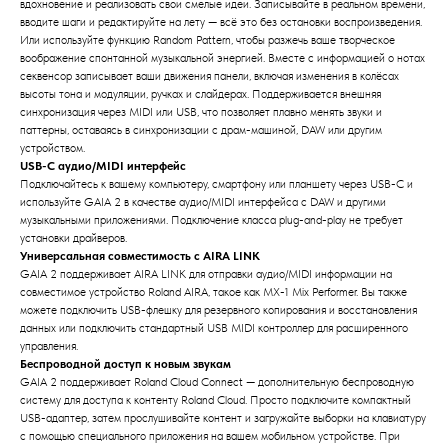
вдохновение и реализовать свои смелые идеи. Записывайте в реальном времени,
вводите шаги и редактируйте на лету — всё это без остановки воспроизведения.
Или используйте функцию Random Pattern, чтобы разжечь ваше творческое
воображение спонтанной музыкальной энергией. Вместе с информацией о нотах
секвенсор записывает ваши движения панели, включая изменения в колёсах
высоты тона и модуляции, ручках и слайдерах. Поддерживается внешняя
синхронизация через MIDI или USB, что позволяет плавно менять звуки и
паттерны, оставаясь в синхронизации с драм-машиной, DAW или другим
устройством.
USB-C аудио/MIDI интерфейс
Подключайтесь к вашему компьютеру, смартфону или планшету через USB-C и
используйте GAIA 2 в качестве аудио/MIDI интерфейса с DAW и другими
музыкальными приложениями. Подключение класса plug-and-play не требует
установки драйверов.
Универсальная совместимость с AIRA LINK
GAIA 2 поддерживает AIRA LINK для отправки аудио/MIDI информации на
совместимое устройство Roland AIRA, такое как MX-1 Mix Performer. Вы также
можете подключить USB-флешку для резервного копирования и восстановления
данных или подключить стандартный USB MIDI контроллер для расширенного
управления.
Беспроводной доступ к новым звукам
GAIA 2 поддерживает Roland Cloud Connect — дополнительную беспроводную
систему для доступа к контенту Roland Cloud. Просто подключите компактный
USB-адаптер, затем прослушивайте контент и загружайте выборки на клавиатуру
с помощью специального приложения на вашем мобильном устройстве. При