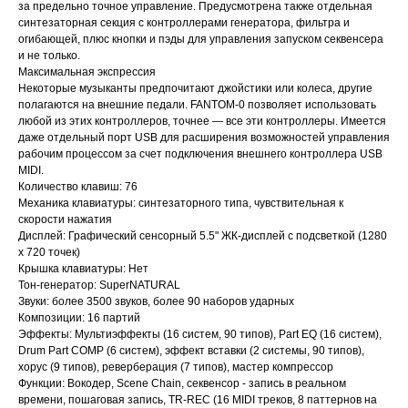
за предельно точное управление. Предусмотрена также отдельная
синтезаторная секция с контроллерами генератора, фильтра и
огибающей, плюс кнопки и пэды для управления запуском секвенсера
и не только.
Максимальная экспрессия
Некоторые музыканты предпочитают джойстики или колеса, другие
полагаются на внешние педали. FANTOM-0 позволяет использовать
любой из этих контроллеров, точнее — все эти контроллеры. Имеется
даже отдельный порт USB для расширения возможностей управления
рабочим процессом за счет подключения внешнего контроллера USB
MIDI.
Количество клавиш: 76
Механика клавиатуры: синтезаторного типа, чувствительная к
скорости нажатия
Дисплей: Графический сенсорный 5.5" ЖК-дисплей с подсветкой (1280
x 720 точек)
Крышка клавиатуры: Нет
Тон-генератор: SuperNATURAL
Звуки: более 3500 звуков, более 90 наборов ударных
Композиции: 16 партий
Эффекты: Мультиэффекты (16 систем, 90 типов), Part EQ (16 систем),
Drum Part COMP (6 систем), эффект вставки (2 системы, 90 типов),
хорус (9 типов), реверберация (7 типов), мастер компрессор
Функции: Вокодер, Scene Chain, секвенсор - запись в реальном
времени, пошаговая запись, TR-REC (16 MIDI треков, 8 паттернов на