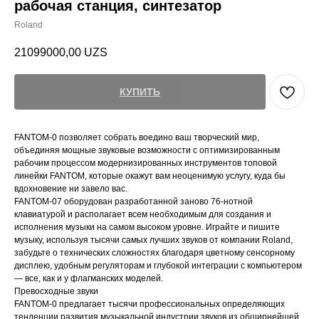
рабочая станция, синтезатор
Roland
21099000,00
UZS
КУПИТЬ
FANTOM-0 позволяет собрать воедино ваш творческий мир,
объединяя мощные звуковые возможности с оптимизированным
рабочим процессом модернизированных инструментов топовой
линейки FANTOM, которые окажут вам неоценимую услугу, куда бы
вдохновение ни завело вас.
FANTOM-07 оборудован разработанной заново 76-нотной
клавиатурой и располагает всем необходимым для создания и
исполнения музыки на самом высоком уровне. Играйте и пишите
музыку, используя тысячи самых лучших звуков от компании Roland,
забудьте о технических сложностях благодаря цветному сенсорному
дисплею, удобным регуляторам и глубокой интеграции с компьютером
― все, как и у флагманских моделей.
Превосходные звуки
FANTOM-0 предлагает тысячи профессиональных определяющих
тенденции развития музыкальной индустрии звуков из обширнейшей