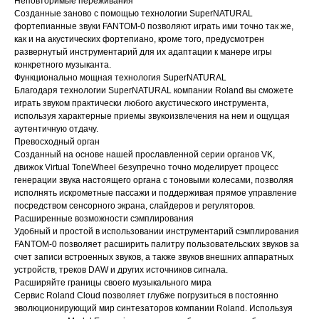
Неповторимые переживания
Созданные заново с помощью технологии SuperNATURAL
фортепианные звуки FANTOM-0 позволяют играть ими точно так же,
как и на акустических фортепиано, кроме того, предусмотрен
развернутый инструментарий для их адаптации к манере игры
конкретного музыканта.
Функционально мощная технология SuperNATURAL
Благодаря технологии SuperNATURAL компании Roland вы сможете
играть звуком практически любого акустического инструмента,
используя характерные приемы звукоизвлечения на нем и ощущая
аутентичную отдачу.
Превосходный орган
Созданный на основе нашей прославленной серии органов VK,
движок Virtual ToneWheel безупречно точно моделирует процесс
генерации звука настоящего органа с тоновыми колесами, позволяя
исполнять искрометные пассажи и поддерживая прямое управление
посредством сенсорного экрана, слайдеров и регуляторов.
Расширенные возможности сэмплирования
Удобный и простой в использовании инструментарий сэмплирования
FANTOM-0 позволяет расширить палитру пользовательских звуков за
счет записи встроенных звуков, а также звуков внешних аппаратных
устройств, треков DAW и других источников сигнала.
Расширяйте границы своего музыкального мира
Сервис Roland Cloud позволяет глубже погрузиться в постоянно
эволюционирующий мир синтезаторов компании Roland. Используя