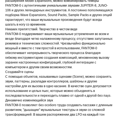
расширения Model Expansions, можно комбинировать тембры
FANTOM-0 с аутентичными уникальными звуками JUPITER-8, JUNO-
106 и других легендарных инструментов. А постоянно пополняющаяся
подборка Wave Expansions, Sound Packs, Sample Packs и других опций
гарантирует, что ваши музыкальные произведения будут всегда
шагать в ногу со временем.
Никаких препятствий. Творчество в чистом виде
FANTOM-0 поддерживает ваши музыкальные устремления во всем и
везде благодаря четко налаженному процессу, отсутствию запутанных
режимов и технических сложностей. Чрезвычайно функционально
мощный и вместе с тем простой в использовании, FANTOM-0
обеспечивает непрерывность творческого процесса благодаря
гибкому инструментарию создания композиций, мгновенному вызову
заранее настроенных конфигураций, глубокой интеграции с
компьютером и другим своим возможностям.
Создавайте сцены
С помощью объектов, называемых сценами (Scene), можно сохранять
звуки, паттерны, раскладки контроллеров, шаблоны и другие
настройки для их вызова в одно касание. В качестве сцен допускается
использование и целых пьес, которые можно объединять в
последовательности и переходить плавно от одной к другой без пауз.
Динамично изменяющийся звук
FANTOM-0 позволяет без особого труда создавать пассажи с длинным
развитием, "дышащие" музыкальные текстуры и звуки со сложной
трансформацией. В вашем распоряжении два LFO на каждый тон