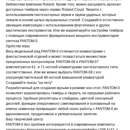
библиотеки компании Roland. Кроме того, можно расширить арсенал
доступных тембров через сервис Roland Cloud. Творите с
использованием синтезаторных звуков и звуков ударных, которые
лежали в основе целых музыкальных стилей. Создавайте естественно
звучащие композиции с использованием фортепиано и других
акустических инструментов. Или же корректируйте настройки тембров
с помощью современного функционально мощного инструментария
синтеза FANTOM-0.
Удобство игры
Весь модельный ряд FANTOM-0 отличается клавиатурами с
фантастической отдачей и может похвастаться множеством
прецизионных контроллеров. FANTOM-06 и FANTOM-07
комплектуются 61- и 71-нотной клавиатурами синтезаторного типа
соответственно. Или же можно выбрать FANTOM-08 с его
ультрачувствительной 88-нотной взвешенной клавиатурой.
Создавайте пьесы "на лету"
Разработанный для создания музыки в режиме нон-стоп, FANTOM-0
позволяет корректировать тембры и творить, не прерывая рабочего
процесса. Удобные регуляторы и слайдеры, цветной сенсорный
дисплей, функции оперативного сэмплирования и основанный на
клипах секвенсер превращают любой сеанс работы с FANTOM-0 во
вдохновенное, продуктивное и увлекательное занятие.
Ваш творческий центр
FANTOM-0 без проблем интегрируется в современные комплекты
аппаратуры благодаря встроенному аудиоинтерфейсу USB 4х32, а