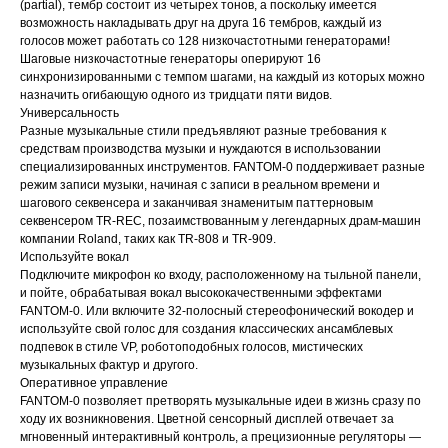
(partial), тембр состоит из четырех тонов, а поскольку имеется
возможность накладывать друг на друга 16 тембров, каждый из
голосов может работать со 128 низкочастотными генераторами!
Шаговые низкочастотные генераторы оперируют 16
синхронизированными с темпом шагами, на каждый из которых можно
назначить огибающую одного из тридцати пяти видов.
Универсальность
Разные музыкальные стили предъявляют разные требования к
средствам производства музыки и нуждаются в использовании
специализированных инструментов. FANTOM-0 поддерживает разные
режим записи музыки, начиная с записи в реальном времени и
шагового секвенсера и заканчивая знаменитым паттерновым
секвенсером TR-REC, позаимствованным у легендарных драм-машин
компании Roland, таких как TR-808 и TR-909.
Используйте вокал
Подключите микрофон ко входу, расположенному на тыльной панели,
и пойте, обрабатывая вокал высококачественными эффектами
FANTOM-0. Или включите 32-полосный стереофонический вокодер и
используйте свой голос для создания классических ансамблевых
подпевок в стиле VP, роботоподобных голосов, мистических
музыкальных фактур и другого.
Оперативное управление
FANTOM-0 позволяет претворять музыкальные идеи в жизнь сразу по
ходу их возникновения. Цветной сенсорный дисплей отвечает за
мгновенный интерактивный контроль, а прецизионные регуляторы ―