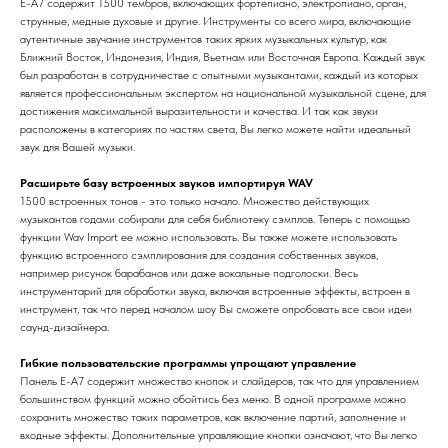
E-A7 содержит 1500 тембров, включающих фортепиано, электропиано, орган,
струнные, медные духовые и другие. Инструменты со всего мира, включающие
аутентичные звучание инструментов таких ярких музыкальных культур, как
Ближний Восток, Индонезия, Индия, Вьетнам или Восточная Европа. Каждый звук
был разработан в сотрудничестве с опытными музыкантами, каждый из которых
является профессиональным экспертом на национальной музыкальной сцене, для
достижения максимальной выразительности и качества. И так как звуки
расположены в категориях по частям света, Вы легко можете найти идеальный
звук для Вашей музыки.
Расширьте базу встроенных звуков импортируя WAV
1500 встроенных тонов - это только начало. Множество действующих
музыкантов годами собирали для себя библиотеку сэмплов. Теперь с помощью
функции Wav Import ее можно использовать. Вы также можете использовать
функцию встроенного сэмплирования для создания собственных звуков,
например рисунок барабанов или даже вокальные подголоски. Весь
инструментарий для обработки звука, включая встроенные эффекты, встроен в
инструмент, так что перед началом шоу Вы сможете опробовать все свои идеи
саунд-дизайнера.
Гибкие пользовательские программы упрощают управление
Панель E-A7 содержит множество кнопок и слайдеров, так что для управлением
большинством функций можно обойтись без меню. В одной программе можно
сохранить множество таких параметров, как включение партий, заполнение и
входные эффекты. Дополнительные управляющие кнопки означают, что Вы легко