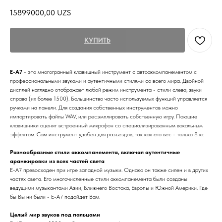
15899000,00
UZS
КУПИТЬ
E-A7
- это многогранный клавишный инструмент с автоаккомпанементом с
профессиональными звуками и аутентичными стилями со всего мира. Двойной
дисплей наглядно отображает любой режим инструмента - стили слева, звуки
справа (их более 1500). Большинство часто используемых функций управляется
ручками на панели. Для создания собственных инструментов можно
импортировать файлы WAV, или ресэмплировать собственную игру. Поющие
клавишники оценят встроенный микрофон со специализированным вокальным
эффектом. Сам инструмент удобен для разъездов, так как его вес - только 8 кг.
Разнообразные стили аккомпанемента, включая аутентичные
аранжировки из всех частей света
E-A7 превосходен при игре западной музыки. Однако он также силен и в других
частях света. Его многочисленные стили аккомпанемента были созданы
ведущими музыкантами Азии, Ближнего Востока, Европы и Южной Америки. Где
бы Вы ни были - E-A7 подойдет Вам.
Целый мир звуков под пальцами