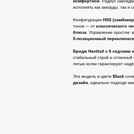
комфортной
. Радиус накладк
исполнять как аккорды, так и с
Конфигурация
HSS (хамбакер
тонов — от
классического чис
блюза
. Управление простое:
5‑позиционный переключат
Бридж Hardtail с 6 седлами 
стабильный строй и отличный
литые колки гарантируют надё
Эта модель в цвете
Black
соче
дизайн
, идеально подходя как