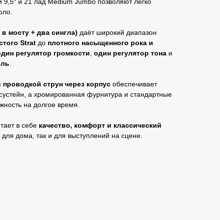
и 9,5″ и 21 лад Medium Jumbo позволяют легко
оло.
 в мосту + два сингла)
даёт широкий диапазон
того Strat
до
плотного насыщенного рока и
один регулятор громкости
,
один регулятор тона
и
ель
.
и проводкой струн через корпус
обеспечивает
 сустейн, а хромированная фурнитура и стандартные
жность на долгое время.
тает в себе
качество, комфорт и классический
 для дома, так и для выступлений на сцене.