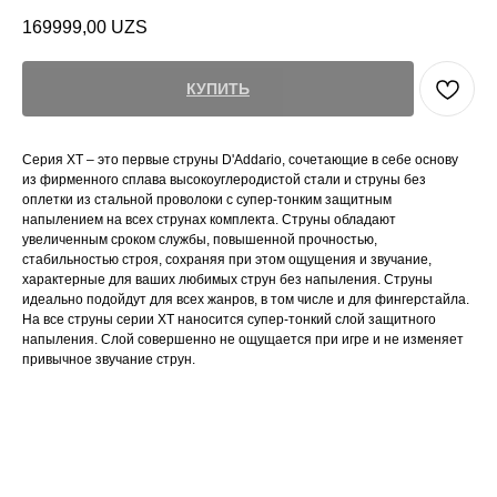
169999,00
UZS
КУПИТЬ
Серия XT – это первые струны D'Addario, сочетающие в себе основу
из фирменного сплава высокоуглеродистой стали и струны без
оплетки из стальной проволоки с супер-тонким защитным
напылением на всех струнах комплекта. Струны обладают
увеличенным сроком службы, повышенной прочностью,
стабильностью строя, сохраняя при этом ощущения и звучание,
характерные для ваших любимых струн без напыления. Струны
идеально подойдут для всех жанров, в том числе и для фингерстайла.
На все струны серии XT наносится супер-тонкий слой защитного
напыления. Слой совершенно не ощущается при игре и не изменяет
привычное звучание струн.