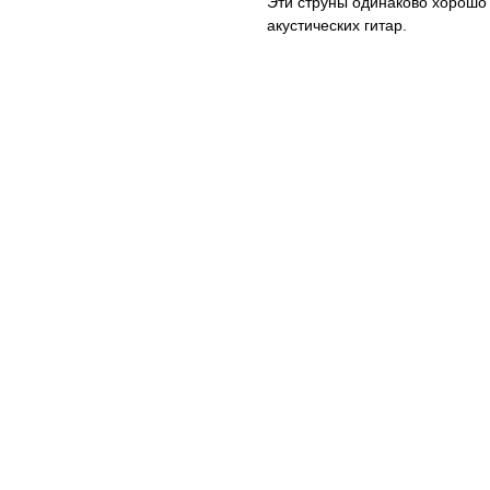
Эти струны одинаково хорошо п
акустических гитар.