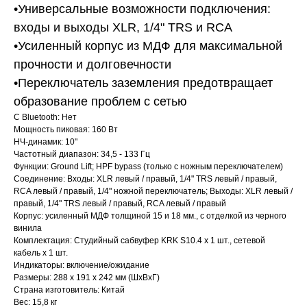
•Универсальные возможности подключения:
входы и выходы XLR, 1/4" TRS и RCA
•Усиленный корпус из МДФ для максимальной
прочности и долговечности
•Переключатель заземления предотвращает
образование проблем с сетью
С Bluetooth: Нет
Мощность пиковая: 160 Вт
НЧ-динамик: 10"
Частотный диапазон: 34,5 - 133 Гц
Функции: Ground Lift; HPF bypass (только с ножным переключателем)
Соединение: Входы: XLR левый / правый, 1/4" TRS левый / правый,
RCA левый / правый, 1/4" ножной переключатель; Выходы: XLR левый /
правый, 1/4" TRS левый / правый, RCA левый / правый
Корпус: усиленный МДФ толщиной 15 и 18 мм., с отделкой из черного
винила
Комплектация: Студийный сабвуфер KRK S10.4 х 1 шт., сетевой
кабель х 1 шт.
Индикаторы: включение/ожидание
Размеры: 288 x 191 x 242 мм (ШхВхГ)
Страна изготовитель: Китай
Вес: 15,8 кг