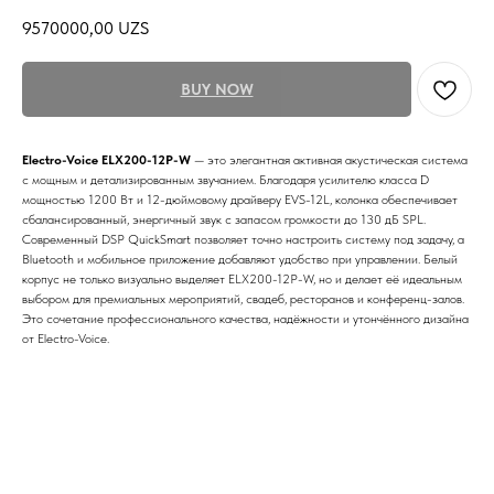
9570000,00
UZS
BUY NOW
Electro-Voice ELX200-12P-W
— это элегантная активная акустическая система
с мощным и детализированным звучанием. Благодаря усилителю класса D
мощностью 1200 Вт и 12-дюймовому драйверу EVS-12L, колонка обеспечивает
сбалансированный, энергичный звук с запасом громкости до 130 дБ SPL.
Современный DSP QuickSmart позволяет точно настроить систему под задачу, а
Bluetooth и мобильное приложение добавляют удобство при управлении. Белый
корпус не только визуально выделяет ELX200-12P-W, но и делает её идеальным
выбором для премиальных мероприятий, свадеб, ресторанов и конференц-залов.
Это сочетание профессионального качества, надёжности и утончённого дизайна
от Electro-Voice.