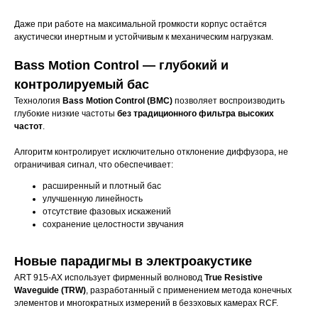
Даже при работе на максимальной громкости корпус остаётся
акустически инертным и устойчивым к механическим нагрузкам.
Bass Motion Control — глубокий и
контролируемый бас
Технология
Bass Motion Control (BMC)
позволяет воспроизводить
глубокие низкие частоты
без традиционного фильтра высоких
частот
.
Алгоритм контролирует исключительно отклонение диффузора, не
ограничивая сигнал, что обеспечивает:
расширенный и плотный бас
улучшенную линейность
отсутствие фазовых искажений
сохранение целостности звучания
Новые парадигмы в электроакустике
ART 915-AX использует фирменный волновод
True Resistive
Waveguide (TRW)
, разработанный с применением метода конечных
элементов и многократных измерений в безэховых камерах RCF.