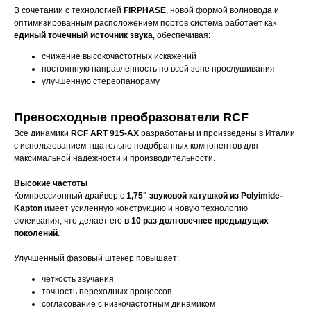
В сочетании с технологией
FiRPHASE
, новой формой волновода и
оптимизированным расположением портов система работает как
единый точечный источник звука
, обеспечивая:
снижение высокочастотных искажений
постоянную направленность по всей зоне прослушивания
улучшенную стереопанораму
Превосходные преобразователи RCF
Все динамики
RCF ART 915-AX
разработаны и произведены в Италии
с использованием тщательно подобранных компонентов для
максимальной надёжности и производительности.
Высокие частоты
Компрессионный драйвер с
1,75" звуковой катушкой из Polyimide-
Kapton
имеет усиленную конструкцию и новую технологию
склеивания, что делает его
в 10 раз долговечнее предыдущих
поколений
.
Улучшенный фазовый штекер повышает:
чёткость звучания
точность переходных процессов
согласование с низкочастотным динамиком