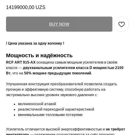
14199000,00
UZS
BUY NOW
! Цена указана за одну колонку !
Мощность и надёжность
RCF ART 915-AX
оснащена самым мощным усилителем в своём
классе —
двухканальным усилителем класса D мощностью 2100
Вт
, что на
50% мощнее предыдущих поколений
.
Улучшенная конструкция преобразователей позволила создать
прочную и эффективную систему, способную работать на
экстремально высоких уровнях звукового давления с:
молниеносной атакой
реалистичной переходной характеристикой
минимальными тепловыми потерями
Усилитель отличается высокой энергоэффективностью и
не требует
вентилятора
— охлаждение осуществляется за счёт прочного