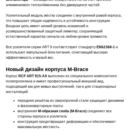
алюминиевого теплообменника без движущихся частей.
Усилительный модуль жёстко соединён с внутренней рамой корпуса,
что повышает общую надёжность и устойчивость конструкции.
Входная цепь имеет низкий уровень искажений и
усовершенствованный защитный лимитер, сохраняющий
естественный характер сигнала на любом уровне громкости.
Все усилители серии ART 9 соответствуют стандарту
EN62368-1
и
используют импульсный блок питания, сочетающий высокую
эффективность и малый вес.
Новый дизайн корпуса M-Brace
Корпус
RCF ART 915-AX
выполнен из специального композитного
полипропилена и имеет профессиональный внешний вид,
подходящий как для живых выступлений, так и для стационарных
инсталляций.
передняя решётка из сверхпрочной стали защищает динамики
и фазоинверторные порты
внутренняя
М-образная скоба (M-Brace)
соединяет все
стороны корпуса и усилитель
конструкция предотвращает деформацию и обеспечивает
максимальную жёсткость