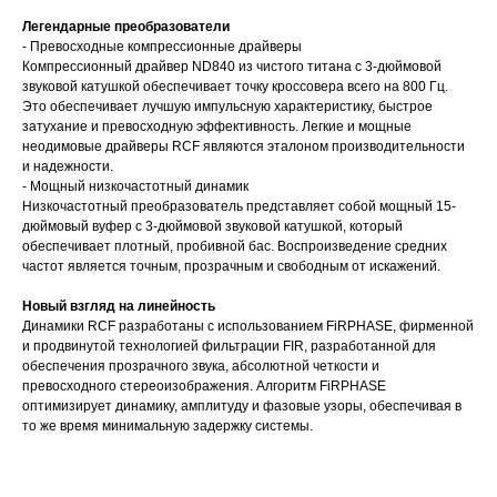
Легендарные преобразователи
- Превосходные компрессионные драйверы
Компрессионный драйвер ND840 из чистого титана с 3-дюймовой
звуковой катушкой обеспечивает точку кроссовера всего на 800 Гц.
Это обеспечивает лучшую импульсную характеристику, быстрое
затухание и превосходную эффективность. Легкие и мощные
неодимовые драйверы RCF являются эталоном производительности
и надежности.
- Мощный низкочастотный динамик
Низкочастотный преобразователь представляет собой мощный 15-
дюймовый вуфер с 3-дюймовой звуковой катушкой, который
обеспечивает плотный, пробивной бас. Воспроизведение средних
частот является точным, прозрачным и свободным от искажений.
Новый взгляд на линейность
Динамики RCF разработаны с использованием FiRPHASE, фирменной
и продвинутой технологией фильтрации FIR, разработанной для
обеспечения прозрачного звука, абсолютной четкости и
превосходного стереоизображения. Алгоритм FiRPHASE
оптимизирует динамику, амплитуду и фазовые узоры, обеспечивая в
то же время минимальную задержку системы.