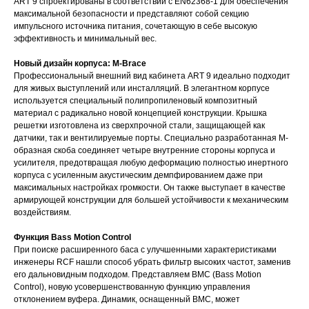
ART 9 спроектированы в соответствии с EN62368-1 для обеспечения
максимальной безопасности и представляют собой секцию
импульсного источника питания, сочетающую в себе высокую
эффективность и минимальный вес.
Новый дизайн корпуса: M-Brace
Профессиональный внешний вид кабинета ART 9 идеально подходит
для живых выступлений или инсталляций. В элегантном корпусе
используется специальный полипропиленовый композитный
материал с радикально новой концепцией конструкции. Крышка
решетки изготовлена из сверхпрочной стали, защищающей как
датчики, так и вентилируемые порты. Специально разработанная М-
образная скоба соединяет четыре внутренние стороны корпуса и
усилителя, предотвращая любую деформацию полностью инертного
корпуса с усиленным акустическим демпфированием даже при
максимальных настройках громкости. Он также выступает в качестве
армирующей конструкции для большей устойчивости к механическим
воздействиям.
Функция Bass Motion Control
При поиске расширенного баса с улучшенными характеристиками
инженеры RCF нашли способ убрать фильтр высоких частот, заменив
его дальновидным подходом. Представляем BMC (Bass Motion
Control), новую усовершенствованную функцию управления
отклонением вуфера. Динамик, оснащенный BMC, может