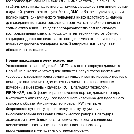
воспроизводить самые низкие слышимые частоты, не влияя на
стабильность низкочастотного динамика, с расширенной линейностью
и лучшей целостностью звука. Метод BMC работает путем создания
полной карты динамического поведения низкочастотного динамика
для создания пользовательского алгоритма, который ограничивает
только отклонения. Это дает преобразователю полную свободу
воспроизведения сигнала. Когда фильтры верхних частот обычно
защищают движение низкочастотного динамика от разрушения, но
изменяют фазовое поведение, новый алгоритм BMC нарушает
общепринятые правила.
Новые парадигмы в электроакустике
Усовершенствованный дизайн ART9 заключен в корпусе динамика.
Новый True Resistive Waveguide является результатом нескольких
усовершенствований конструкции датчиков и вентилируемых портов с
помощью анализа методом конечных элементов и постоянных
измерений в безэховых камерах RCF. Благодаря технологии
FiRPHASE, новой форме и расположению портов, динамик теперь
выступает в качестве единого идеального источника для идеального
звукового образа. Акустически волновод TRW имитирует
безрезонансную чистую резистивную нагрузку, уменьшая
высокочастотные искажения классического рупора. Благодаря
асимметричному формированию звука угол охвата волновода
обеспечивает постоянную направленность на всю зону
прослушивания и улучшенную стереопанораму.