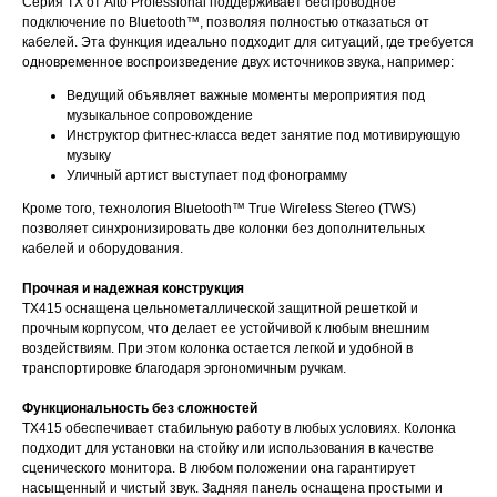
Серия TX от Alto Professional поддерживает беспроводное
подключение по Bluetooth™, позволяя полностью отказаться от
кабелей. Эта функция идеально подходит для ситуаций, где требуется
одновременное воспроизведение двух источников звука, например:
Ведущий объявляет важные моменты мероприятия под
музыкальное сопровождение
Инструктор фитнес-класса ведет занятие под мотивирующую
музыку
Уличный артист выступает под фонограмму
Кроме того, технология Bluetooth™ True Wireless Stereo (TWS)
позволяет синхронизировать две колонки без дополнительных
кабелей и оборудования.
Прочная и надежная конструкция
TX415 оснащена цельнометаллической защитной решеткой и
прочным корпусом, что делает ее устойчивой к любым внешним
воздействиям. При этом колонка остается легкой и удобной в
транспортировке благодаря эргономичным ручкам.
Функциональность без сложностей
TX415 обеспечивает стабильную работу в любых условиях. Колонка
подходит для установки на стойку или использования в качестве
сценического монитора. В любом положении она гарантирует
насыщенный и чистый звук. Задняя панель оснащена простыми и