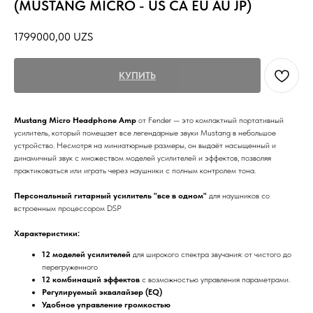
(MUSTANG MICRO - US CA EU AU JP)
1799000,00
UZS
КУПИТЬ
Mustang Micro Headphone Amp
от Fender — это компактный портативный
усилитель, который помещает все легендарные звуки Mustang в небольшое
устройство. Несмотря на миниатюрные размеры, он выдаёт насыщенный и
динамичный звук с множеством моделей усилителей и эффектов, позволяя
практиковаться или играть через наушники с полным контролем тона.
Персональный гитарный усилитель "все в одном"
для наушников со
встроенным процессором DSP
Характеристики:
12 моделей усилителей
для широкого спектра звучания: от чистого до
перегруженного
12 комбинаций эффектов
с возможностью управления параметрами.
Регулируемый эквалайзер (EQ)
Удобное управление громкостью