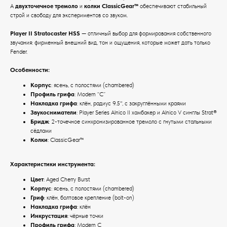
А
двухточечное тремоло
и
колки ClassicGear™
обеспечивают стабильный
строй и свободу для экспериментов со звуком.
Player II Stratocaster HSS
— отличный выбор для формирования собственного
звучания: фирменный внешний вид, тон и ощущения, которые может дать только
Fender.
Особенности:
Корпус
: ясень, с полостями (chambered)
Профиль грифа
: Modern “C”
Накладка грифа
: клён, радиус 9.5", с закруглёнными краями
Звукосниматели
: Player Series Alnico II хамбакер и Alnico V синглы Strat®
Бридж
: 2-точечное синхронизированное тремоло с гнутыми стальными
сёдлами
Колки
: ClassicGear™
Характеристики инструмента:
Цвет
: Aged Cherry Burst
Корпус
: ясень, с полостями (chambered)
Гриф
: клён, болтовое крепление (bolt-on)
Накладка грифа
: клён
Инкрустация
: чёрные точки
Профиль грифа
: Modern C