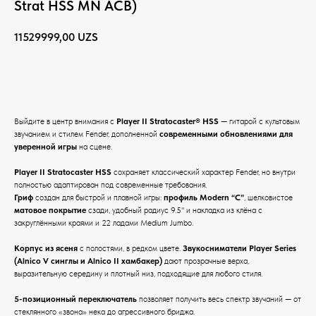
Strat HSS MN ACB)
11529999,00
UZS
BUY NOW
Выйдите в центр внимания с
Player II Stratocaster® HSS
— гитарой с культовым
звучанием и стилем Fender, дополненной
современными обновлениями для
уверенной игры
на сцене.
Player II Stratocaster HSS
сохраняет классический характер Fender, но внутри
полностью адаптирован под современные требования.
Гриф
создан для быстрой и плавной игры:
профиль Modern “C”
, шелковистое
матовое покрытие
сзади, удобный радиус 9.5" и накладка из клёна с
закруглёнными краями и 22 ладами Medium Jumbo.
Корпус из ясеня
с полостями, в редком цвете.
Звукосниматели Player Series
(Alnico V синглы и Alnico II хамбакер)
дают прозрачные верха,
выразительную середину и плотный низ, подходящие для любого стиля.
5-позиционный переключатель
позволяет получить весь спектр звучаний — от
стеклянного «звона» нека до агрессивного бриджа.