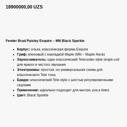
18900000,00
UZS
BUY NOW
Fender Brad Paisley Esquire – MN Black Sparkle
Корпус:
ольха, классическая форма Esquire
Гриф:
кленовый с накладкой Maple (MN – Maple Neck)
Звукосниматель:
один классический Telecaster-style single-coil
для яркого и чистого звучания
Электроника:
простая, но универсальная схема для
классического Tele тонa
Бридж:
классический Tele-style с шестью регулировочными
седлами
Применение:
идеально подходит для кантри, рок и блюз
Цвет:
Black Sparkle