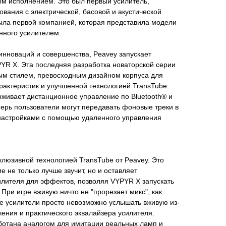
м исполнением. Это был первый усилитель,
вания с электрической, басовой и акустической
была первой компанией, которая представила модели
нного усилителем.
инноваций и совершенства, Peavey запускает
R X. Эта последняя разработка новаторской серии
м стилем, превосходным дизайном корпуса для
рактеристик и улучшенной технологией TransTube.
живает дистанционное управление по Bluetooth® и
перь пользователи могут передавать фоновые треки в
 настройками с помощью удаленного управления
люзивной технологией TransTube от Peavey. Это
 не только лучше звучит, но и оставляет
лителя для эффектов, позволяя VYPYR X запускать
При игре вживую ничто не "прорезает микс", как
 усилители просто невозможно услышать вживую из-
жения и практического эквалайзера усилителя.
ботана аналогом для имитации реальных ламп и