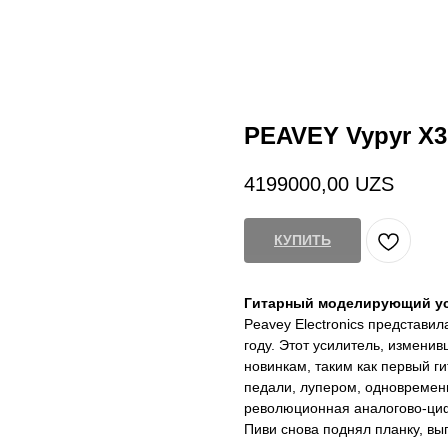
PEAVEY Vypyr X3
4199000,00
UZS
КУПИТЬ
Гитарный моделирующий ус
Peavey Electronics представи
году. Этот усилитель, измени
новинкам, таким как первый г
педали, лупером, одновремен
революционная аналогово-циф
Пиви снова поднял планку, вы