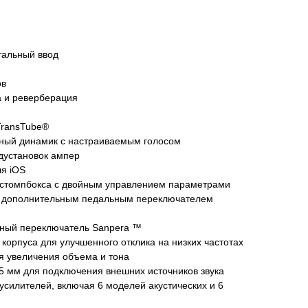
альный ввод
ов
а и реверберация
TransTube®
ый динамик с настраиваемым голосом
дустановок ампер
я iOS
 стомпбокса с двойным управлением параметрами
с дополнительным педальным переключателем
ный переключатель Sanpera ™
корпуса для улучшенного отклика на низких частотах
я увеличения объема и тона
5 мм для подключения внешних источников звука
усилителей, включая 6 моделей акустических и 6