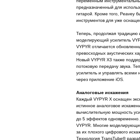
переменным инструментальны
предназначенный для использо
гитарой. Кроме того, Peavey 
инструментов для уже оснаще
Теперь, продолжая традицию 
моделирующий усилитель VYPY
VYPYR отличается обновленны
превосходных акустических ха
Новый VYPYR X3 также поддер
потоковую передачу звука. Те
усилитель и управлять всеми
через приложение iOS.
Аналоговые искажения
Каждый VYPYR X оснащен экск
истинное аналоговое искажение
вычислительную мощность уси
до 5 эффектов одновременно. 
VYPYR. Многие моделирующие
за их плохого цифрового иска
Технология TransTube® разра