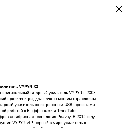
илитель VYPYR X3
ла оригинальный гитарный усилитель VYPYR в 2008
вший правила игры, дал начало многим отраслевым
итарный усилитель со встроенным USB, пресетами
ной работой с 5 эффектами и TransTube,
ровая гибридная технология Peavey. В 2012 году
пустив VYPYR VIP, первый в мире усилитель с